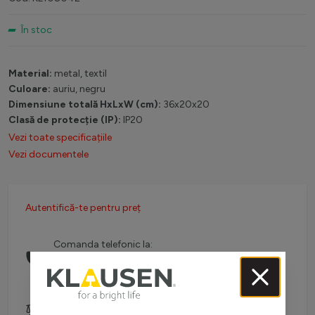
În stoc
Material:
metal, textil
Culoare:
auriu, negru
Dimensiune totală HxLxW (cm):
36x20x20
Clasă de protecție (IP):
IP20
Vezi toate specificațiile
Vezi documentele
Autentifică-te pentru preț
Comanda telefonic la:
0738 757 210
(L-V: 08:30-16:00)
Adaugă pentru comparare