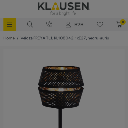
Mergi la Conținut
0
B2B
Home
/
Veioză FREYA TL1, KL108042, 1xE27, negru-auriu