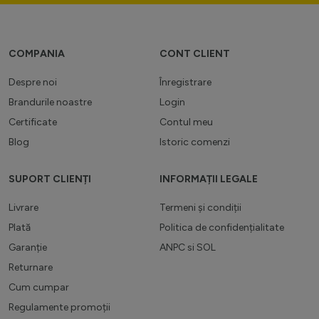
COMPANIA
CONT CLIENT
Despre noi
Înregistrare
Brandurile noastre
Login
Certificate
Contul meu
Blog
Istoric comenzi
SUPORT CLIENȚI
INFORMAȚII LEGALE
Livrare
Termeni și condiții
Plată
Politica de confidențialitate
Garanție
ANPC
si
SOL
Returnare
Cum cumpar
Regulamente promoții