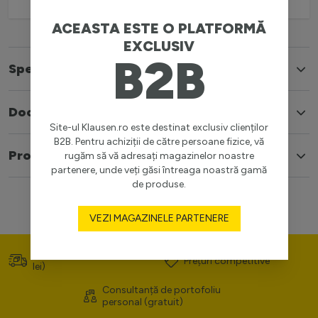
ACEASTA ESTE O PLATFORMĂ
EXCLUSIV
B2B
Specificatii
Documente
Site-ul Klausen.ro este destinat exclusiv clienților
B2B. Pentru achiziții de către persoane fizice, vă
Produse similare
rugăm să vă adresați magazinelor noastre
partenere, unde veți găsi întreaga noastră gamă
de produse.
VEZI MAGAZINELE PARTENERE
Transport gratuit (>400
Prețuri competitive
lei)
Consultanță de portofoliu
personal (gratuit)