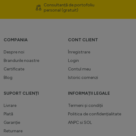
Consultanță de portofoliu
personal (gratuit)
COMPANIA
CONT CLIENT
Despre noi
Înregistrare
Brandurile noastre
Login
Certificate
Contul meu
Blog
Istoric comenzi
SUPORT CLIENȚI
INFORMAȚII LEGALE
Livrare
Termeni și condiții
Plată
Politica de confidențialitate
Garanție
ANPC
si
SOL
Returnare