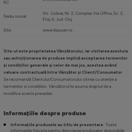
RC
Str. Colinei, Nr. 2, Complex Via Office, Sc. 2,
Sediu social
Etaj 4, Jud. Cluj
Site
www.klausen.ro
Site-ul este proprietatea Vânzătorului, iar vizitarea acestuia
sau achiziționarea de produse implică acceptarea
termenilor
și condițiilor generale
și celor de mai jos, acestea având
valoare contractuală între Vânzător și Client/Consumator
.
Se recomandă Clientului/Consumatorului citirea cu atenție a
termenilor si condițiilor. Vânzătorul își asuma dreptul de a
modifica aceste prevederi.
Informațiile despre produse
Informațiile produsele au titlu de prezentare.
Toate
informațiile folosite pentru descrierea produselor disponibile