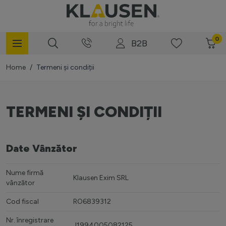
Mergi la Conținut
0
B2B
Home
/
Termeni și condiții
TERMENI ȘI CONDIȚII
Date Vânzător
Nume firmă
Klausen Exim SRL
vânzător
Cod fiscal
RO6839312
Nr. înregistrare
J1994005082125