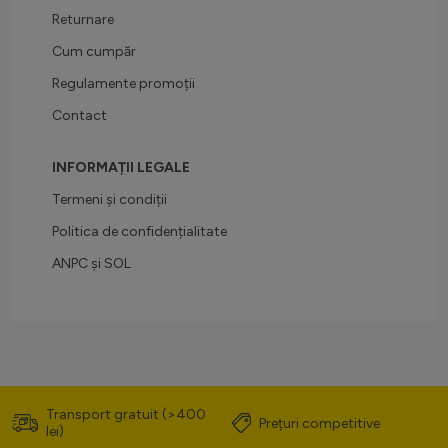
Returnare
Cum cumpăr
Regulamente promoții
Contact
INFORMAȚII LEGALE
Termeni și condiții
Politica de confidențialitate
ANPC
și
SOL
Transport gratuit (>400
Prețuri competitive
lei)