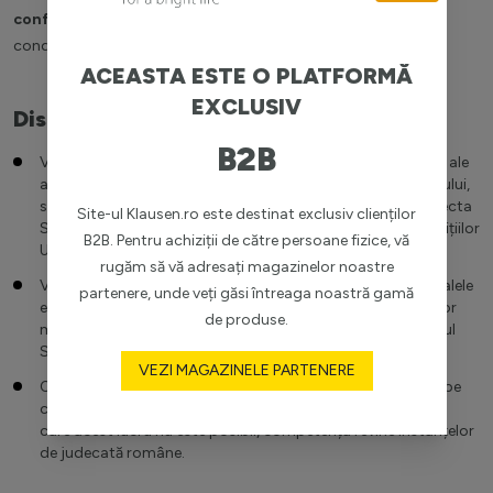
confidențialitate
, care este parte integrantă a Termenilor si
condițiilor.
ACEASTA ESTE O PLATFORMĂ
EXCLUSIV
Dispoziții finale
B2B
Vânzătorul își rezervă dreptul de a efectua orice modificări ale
acestor prevederi, precum si orice modificări asupra Site-ului,
structurii acestuia sau orice alte modificări ce ar putea afecta
Site-ul Klausen.ro este destinat exclusiv clienților
Site-ul, urmând sa notifice modificarea termenilor si condițiilor
B2B. Pentru achiziții de către persoane fizice, vă
Utilizatorului sau Clientului.
rugăm să vă adresați magazinelor noastre
Vânzătorul nu va putea fi făcut responsabil pentru eventualele
partenere, unde veți găsi întreaga noastră gamă
erori apărute pe Site din orice cauză, inclusiv din cauza unor
de produse.
modificări sau setări care nu sunt făcute de administratorul
Site-ului.
VEZI MAGAZINELE PARTENERE
Orice conflict apărut între Client și Vânzător va fi rezolvat pe
cale amiabilă prin înțelegere între cele două părți. În cazul în
care acest lucru nu este posibil, competența revine instanțelor
de judecată române.