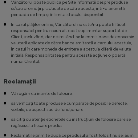
Vânzătorul poate publica pe Site informații despre produse
și/sau promoții practicate de către acesta, într-o anumită
perioada de timp și în limita stocului disponibil.
In cazul plăților online, Vânzătorul nu este/nu poate fi făcut
responsabil pentru niciun alt cost suplimentar suportat de
Client, incluzând, dar nelimitând-se la comisioane de conversie
valutară aplicate de către banca emitentă a cardului acestuia,
în cazul în care moneda de emitere a acestuia diferă de valuta
inițială. Responsabilitatea pentru această acțiune o poartă
numai Clientul.
Reclamații
Vă rugăm ca înainte de folosire:
să verificați toate produsele cumpărate de posibile defecte,
vizibile, de aspect sau de funcționare
să citiți cu atenție etichetele cu instrucțiuni de folosire care se
regăsesc la fiecare produs.
Reclamațiile primite după ce produsul a fost folosit nu se iau în