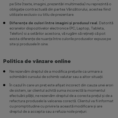
pe Site (texte, imagini, prezentări multimedia) nu reprezintă o
obligație contractuală din partea Vânzătorului, acestea fiind
utilizate exclusiv cu titlu de prezentare.
Diferențe de culori între imagini și produsul real.
Datorită
ecranelor dispozitivelor electronice (PC, Laptop, Tableta,
Telefon) si a setărilor acestora, vă rugăm să rețineți că pot
exista diferențe de nuanțe între culorile produselor expuse pe
site și produsele în sine.
Politica de vânzare online
Ne rezervăm dreptul de a modifica prețurile ca urmare a
schimbării cursului de schimb valutar sau a altor situații.
În cazul în care un preț este afișat incorect din cauza unei erori
de sistem, iar clientul achită suma incorectă la momentul
efectuării plății, ne rezervăm dreptul de a corecta prețul și de a
refactura produsele la valoarea corectă. Clientul va fi informat
cu promptitudine cu privire la această modificare și are
dreptul de a accepta sau a refuza noile prețuri.