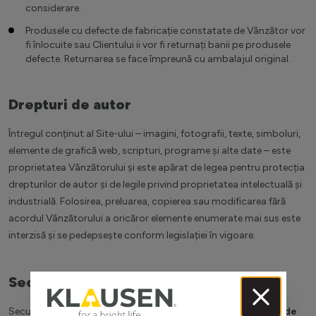
considerare.
Produsele cu defecte de fabricație constatate de Vânzător vor
fi înlocuite sau Clientului ii vor fi returnați banii pe produsele
defecte. Returnarea se face împreună cu ambalajul original.
Drepturi de autor
Întregul conținut al Site-ului – imagini, fotografii, texte, simboluri,
elemente de grafică web, scripturi, programe și alte date – este
proprietatea Vânzătorului și este apărat de legea pentru protecția
drepturilor de autor și de legile privind proprietatea intelectuală și
industrială. Folosirea, preluarea, copierea sau modificarea fără
acordul Vânzătorului a oricăror elemente enumerate mai sus este
interzisă și se pedepsește conform legislației în vigoare.
Securitatea datelor personale
Securitatea datelor personale este tratată în pagina
Politica de