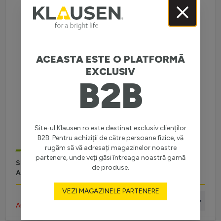
ACEASTA ESTE O PLATFORMĂ
EXCLUSIV
B2B
Site-ul Klausen.ro este destinat exclusiv clienților
B2B. Pentru achiziții de către persoane fizice, vă
rugăm să vă adresați magazinelor noastre
STOC LIMITAT
partenere, unde veți găsi întreaga noastră gamă
SPOT LED SHAPE SPOT 7W D, KL181067, 7W, 4000K,
de produse.
ALB
VEZI MAGAZINELE PARTENERE
Autentifică-te pentru preț