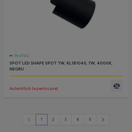
ÎN STOC
SPOT LED SHAPE SPOT 7W, KL181045, 7W, 4000K,
NEGRU
Autentifică-te pentru preț
1
2
3
4
5
în acest moment citești pagina
Pagină
Pagină
Pagină
Pagină