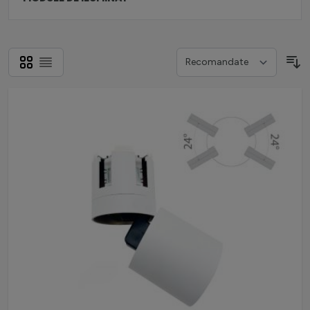
Grilă
Listă