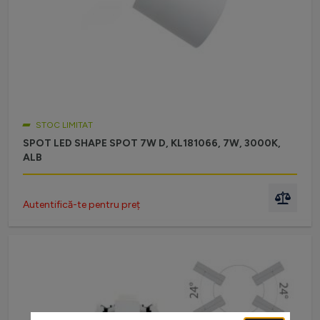
STOC LIMITAT
SPOT LED SHAPE SPOT 7W D, KL181066, 7W, 3000K,
ALB
Autentifică-te pentru preț