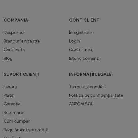
COMPANIA
CONT CLIENT
Despre noi
Înregistrare
Brandurile noastre
Login
Certificate
Contul meu
Blog
Istoric comenzi
SUPORT CLIENȚI
INFORMAȚII LEGALE
Livrare
Termeni și condiții
Plată
Politica de confidențialitate
Garanție
ANPC
si
SOL
Returnare
Cum cumpar
Regulamente promoții