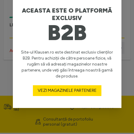
ACEASTA ESTE O PLATFORMĂ
EXCLUSIV
ÎN STOC
B2B
LR DRIVER 250W, 182084
Autentifică-te pentru preț
Site-ul Klausen.ro este destinat exclusiv clienților
B2B. Pentru achiziții de către persoane fizice, vă
rugăm să vă adresați magazinelor noastre
partenere, unde veți găsi întreaga noastră gamă
de produse.
VEZI MAGAZINELE PARTENERE
Transport gratuit (>400
Prețuri competitive
lei)
Consultanță de portofoliu
personal (gratuit)