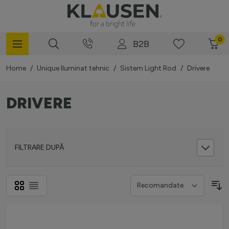
Mergi la Conținut
0
B2B
Home
/
Unique Iluminat tehnic
/
Sistem Light Rod
/
Drivere
DRIVERE
FILTRARE DUPĂ
Grilă
Listă