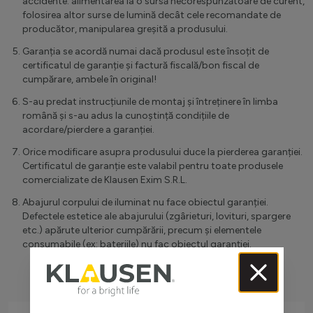
accidente: alimentarea la o sursă necorespunzătoare de curent,
folosirea altor surse de lumină decât cele recomandate de
producător, manipularea greșită a produsului.
Garanția se acordă numai dacă produsul este însoțit de
certificatul de garanție și factură fiscală/bon fiscal de
cumpărare, ambele în original!
S-au predat instrucțiunile de montaj și întreținere în limba
română și s-au adus la cunoștință condițiile de
acordare/pierdere a garanției.
Orice modificare asupra produsului duce la pierderea garanției.
Certificatul de garanție este valabil pentru toate produsele
comercializate de Klausen Exim S.R.L.
Abajurul corpului de iluminat nu face obiectul garanției.
Defectele estetice ale abajurului (zgârieturi, lovituri, spargere
etc.) apărute ulterior cumpărării, precum și elementele
consumabile (ex: bateriile) nu fac obiectul garanției.