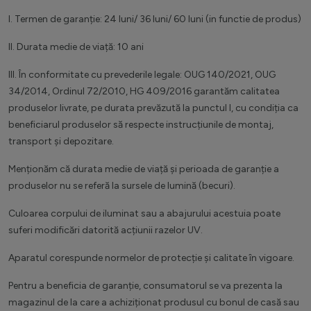
I. Termen de garanție: 24 luni/ 36 luni/ 60 luni (in functie de produs)
II. Durata medie de viață: 10 ani
III. În conformitate cu prevederile legale: OUG 140/2021, OUG
34/2014, Ordinul 72/2010, HG 409/2016 garantăm calitatea
produselor livrate, pe durata prevăzută la punctul I, cu condiția ca
beneficiarul produselor să respecte instrucțiunile de montaj,
transport și depozitare.
Menționăm că durata medie de viață și perioada de garanție a
produselor nu se referă la sursele de lumină (becuri).
Culoarea corpului de iluminat sau a abajurului acestuia poate
suferi modificări datorită acțiunii razelor UV.
Aparatul corespunde normelor de protecție și calitate în vigoare.
Pentru a beneficia de garanție, consumatorul se va prezenta la
magazinul de la care a achiziționat produsul cu bonul de casă sau