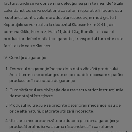
factura, unde se va consemna defecțiunea și în termen de 15 zile
calendaristice, se va soluționa cazul prin reparație, înlocuire sau
restituirea contravalorii produsului respectiv, în mod gratuit.
Reparațiile se vor realiza la depozitul Klausen Exim S.R.L., din
comuna Gilău, Ferma 7, Hala 11, Jud. Cluj, România. In cazul
produselor defecte, aflate in garantie, transportul tur-retur este
facilitat de catre Klausen.
IV. Condiții de garanție
Termenul de garanție începe de la data vânzării produsului.
Acest termen se prelungește cu perioadele necesare reparării
produsului, în perioada de garanție.
Cumpărătorul are obligația de a respecta strict instrucțiunile
de montaj și întreținere.
Produsul nu trebuie să prezinte deteriorări mecanice, sau de
orice altă natură, datorate utilizării incorecte.
Utilizarea necorespunzătoare duce la pierderea garanției și
producătorul nu își va asuma răspunderea în cazul unor