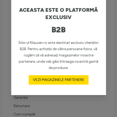
ACEASTA ESTE O PLATFORMĂ
INFOCENTER
EXCLUSIV
COMPANIA
B2B
Despre noi
Brandurile noastre
Site-ul Klausen.ro este destinat exclusiv clienților
B2B. Pentru achiziții de către persoane fizice, vă
Certificate
rugăm să vă adresați magazinelor noastre
Blog
partenere, unde veți găsi întreaga noastră gamă
de produse.
SUPORT CLIENȚI
VEZI MAGAZINELE PARTENERE
Livrare
Plată
Garanție
Returnare
Cum cumpăr