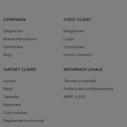
COMPANIA
CONT CLIENT
Despre noi
Înregistrare
Brandurile noastre
Login
Certificate
Contul meu
Blog
Istoric comenzi
SUPORT CLIENȚI
INFORMAȚII LEGALE
Livrare
Termeni și condiții
Plată
Politica de confidențialitate
Garanție
ANPC
si
SOL
Returnare
Cum cumpar
Regulamente promoții