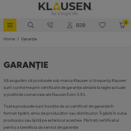
Mergi la Conținut
0
B2B
Home
/
Garanție
GARANȚIE
Vă asigurăm că produsele sub marca Klausen si Unique by Klausen
sunt conforme prin certificate de garanție aliniate la legile actuale
și politicile comerciale ale Klausen Exim S.R.L.
Toate produsele sunt însoțite de un certificat de garanție în
format tipărit, emis de producător sau distribuitor. Îl găsiți în cutia
produsului sau lipită pe exteriorul acesteia. Păstrați certificatul
pentru a beneficia de servicii de garanție.