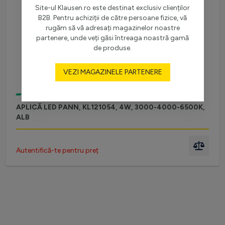
Site-ul Klausen.ro este destinat exclusiv clienților
B2B. Pentru achiziții de către persoane fizice, vă
rugăm să vă adresați magazinelor noastre
partenere, unde veți găsi întreaga noastră gamă
de produse.
VEZI MAGAZINELE PARTENERE
ÎN STOC
APLICĂ LED PANN, KL121054, 4W, 3000-4000-6500K,
ALB
Autentifică-te pentru preț