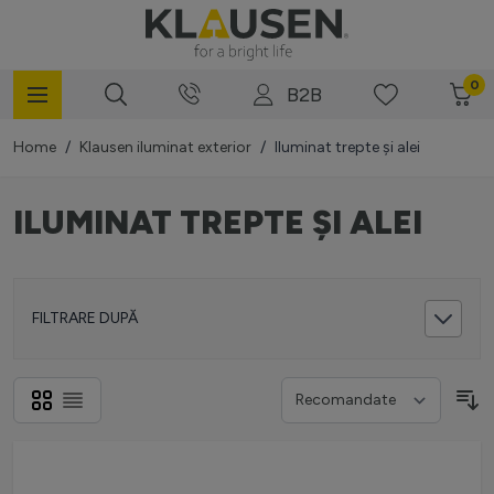
Mergi la Conținut
0
B2B
Home
/
Klausen iluminat exterior
/
Iluminat trepte și alei
ILUMINAT TREPTE ȘI ALEI
FILTRARE DUPĂ
Grilă
Listă