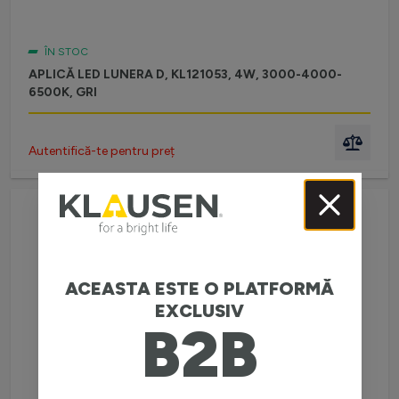
ÎN STOC
APLICĂ LED LUNERA D, KL121053, 4W, 3000-4000-
6500K, GRI
Autentifică-te pentru preț
ACEASTA ESTE O PLATFORMĂ
EXCLUSIV
B2B