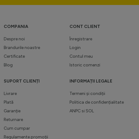
COMPANIA
CONT CLIENT
Despre noi
Înregistrare
Brandurile noastre
Login
Certificate
Contul meu
Blog
Istoric comenzi
SUPORT CLIENȚI
INFORMAȚII LEGALE
Livrare
Termeni și condiții
Plată
Politica de confidențialitate
Garanție
ANPC
si
SOL
Returnare
Cum cumpar
Regulamente promoții