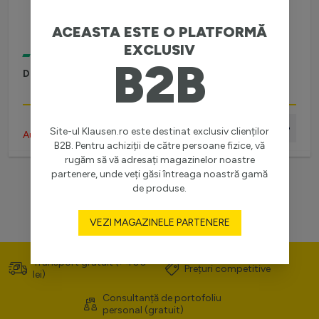
ACEASTA ESTE O PLATFORMĂ
EXCLUSIV
ÎN STOC
B2B
DRIVER SH DIM DRIVER 75W, KL182032, ALB
Site-ul Klausen.ro este destinat exclusiv clienților
Autentifică-te pentru preț
B2B. Pentru achiziții de către persoane fizice, vă
rugăm să vă adresați magazinelor noastre
partenere, unde veți găsi întreaga noastră gamă
de produse.
VEZI MAGAZINELE PARTENERE
Transport gratuit (>400
Prețuri competitive
lei)
Consultanță de portofoliu
personal (gratuit)