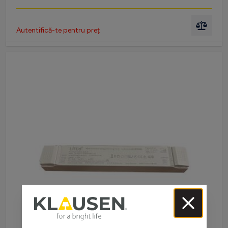
Autentifică-te pentru preț