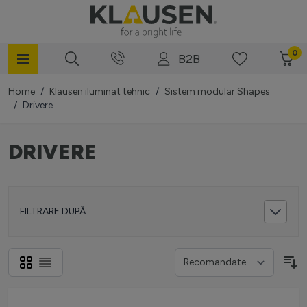
Mergi la Conținut
0
B2B
Home
/
Klausen iluminat tehnic
/
Sistem modular Shapes
/
Drivere
DRIVERE
FILTRARE DUPĂ
Grilă
Listă