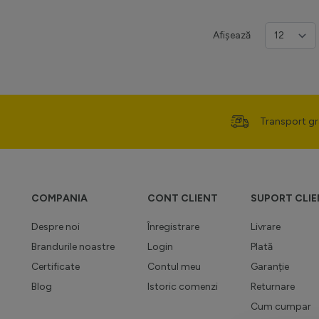
Afișează
Transport gr
COMPANIA
CONT CLIENT
SUPORT CLIE
Despre noi
Înregistrare
Livrare
Brandurile noastre
Login
Plată
Certificate
Contul meu
Garanție
Blog
Istoric comenzi
Returnare
Cum cumpar