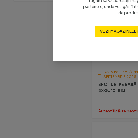
rugăm să vă adresați ma
partenere, unde veți găsi î
de produs
VEZI MAGAZINELE
DATA ESTIMATĂ PE
SEPTEMBRIE 2026
SPOTURI PE BARĂ 
2XGU10, BEJ
Autentifică-te pentr