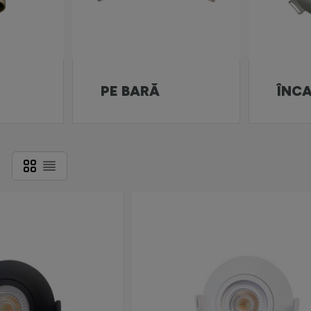
PE BARĂ
ÎNC
Grilă
Listă