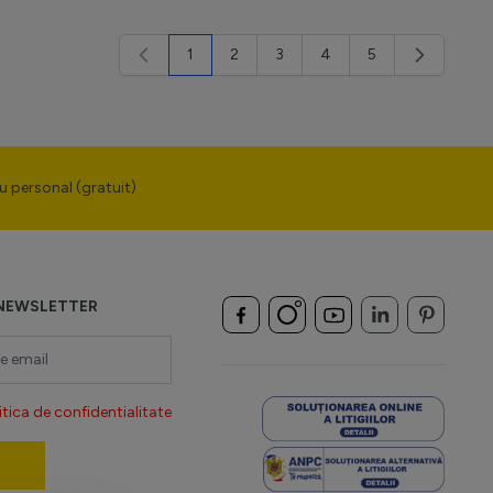
1
2
3
4
5
în acest moment citești pagina
Pagină
Pagină
Pagină
Pagină
u personal (gratuit)
NEWSLETTER
itica de confidentialitate