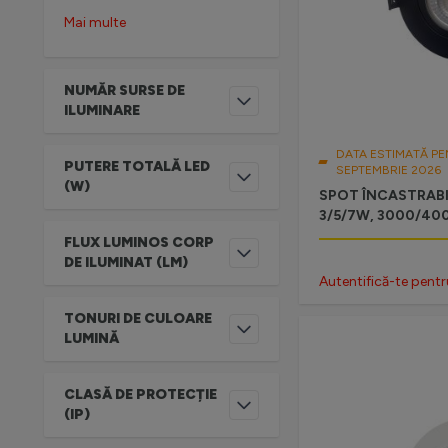
Mai multe
NUMĂR SURSE DE
FILTRU
ILUMINARE
DATA ESTIMATĂ PE
PUTERE TOTALĂ LED
SEPTEMBRIE 2026
FILTRU
(W)
SPOT ÎNCASTRABIL 
3/5/7W, 3000/40
FLUX LUMINOS CORP
FILTRU
DE ILUMINAT (LM)
Autentifică-te pentr
TONURI DE CULOARE
FILTRU
LUMINĂ
CLASĂ DE PROTECȚIE
FILTRU
(IP)