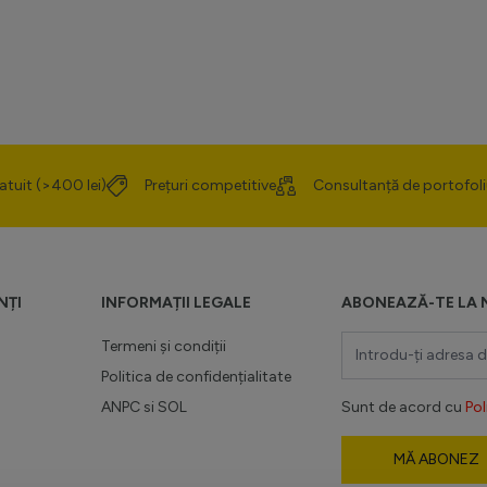
atuit (>400 lei)
Prețuri competitive
Consultanță de portofoli
NȚI
INFORMAȚII LEGALE
ABONEAZĂ-TE LA 
Adresă email
Termeni și condiții
Politica de confidențialitate
ANPC
si
SOL
Sunt de acord cu
Pol
MĂ ABONEZ