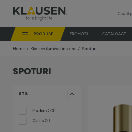
Mergi la Conținut
Caută pro
PRODUSE
PROMOȚII
CATALOAGE
Home
/
Klausen iluminat interior
/
Spoturi
SPOTURI
STIL
FILTRU
produse disponibile
Modern
(
73
)
produse disponibile
Clasic
(
2
)