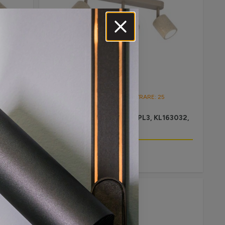
DATA ESTIMATĂ PENTRU LIVRARE: 25
SEPTEMBRIE 2026
64012,
SPOTURI PE BARĂ TERRA PL3, KL163032,
3XGU10, BEJ
Autentifică-te pentru preț