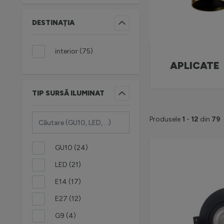
DESTINAȚIA
FILTRU
produse disponibile
interior
(
75
)
APLICATE
TIP SURSĂ ILUMINAT
FILTRU
Produsele
1
-
12
din
79
produse disponibile
GU10
(
24
)
produse disponibile
LED
(
21
)
produse disponibile
E14
(
17
)
produse disponibile
E27
(
12
)
produse disponibile
G9
(
4
)