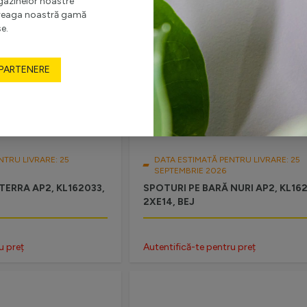
gazinelor noastre
ntreaga noastră gamă
e.
 PARTENERE
NTRU LIVRARE: 25
DATA ESTIMATĂ PENTRU LIVRARE: 25
SEPTEMBRIE 2026
TERRA AP2, KL162033,
SPOTURI PE BARĂ NURI AP2, KL16
2XE14, BEJ
u preț
Autentifică-te pentru preț