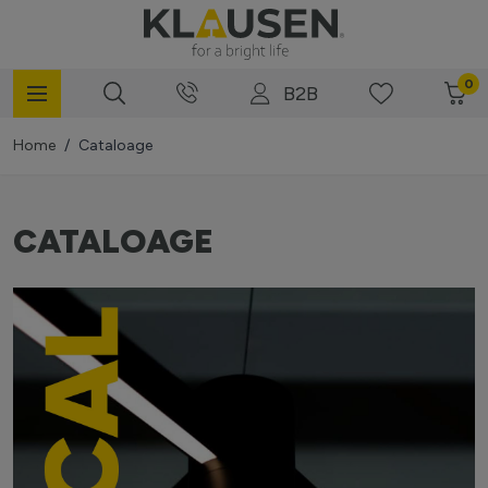
Mergi la Conținut
0
B2B
Home
/
Cataloage
CATALOAGE