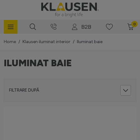
Mergi la Conținut
0
B2B
Home
/
Klausen iluminat interior
/
Iluminat baie
ILUMINAT BAIE
FILTRARE DUPĂ