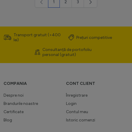
1
2
3
în acest moment citești pagina
Pagină
Pagină
Transport gratuit (>400
Prețuri competitive
lei)
Consultanță de portofoliu
personal (gratuit)
COMPANIA
CONT CLIENT
Despre noi
Înregistrare
Brandurile noastre
Login
Certificate
Contul meu
Blog
Istoric comenzi