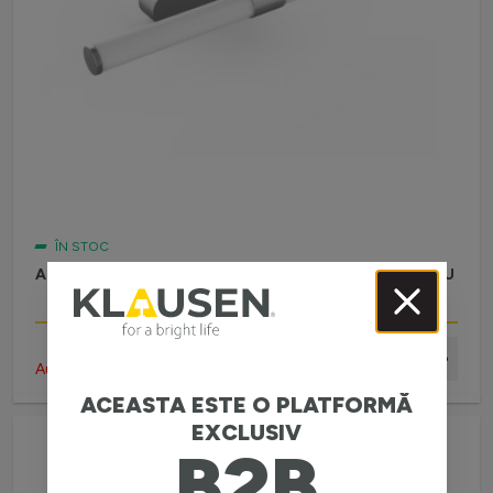
ÎN STOC
APLICĂ GNOMIC 6W, KL146028, 6W, 4000K, ARGINTIU
Autentifică-te pentru preț
ACEASTA ESTE O PLATFORMĂ
EXCLUSIV
B2B