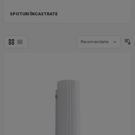
SPOTURI ÎNCASTRATE
Grilă
Listă