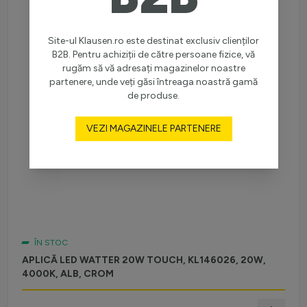
Site-ul Klausen.ro este destinat exclusiv clienților
B2B. Pentru achiziții de către persoane fizice, vă
rugăm să vă adresați magazinelor noastre
partenere, unde veți găsi întreaga noastră gamă
de produse.
VEZI MAGAZINELE PARTENERE
ÎN STOC
APLICĂ LED WATTER 20W TOUCH, KL146026, 20W,
4000K, ALB, CROM