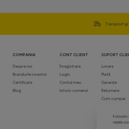
Transport gr
COMPANIA
CONT CLIENT
SUPORT CLIE
Despre noi
Înregistrare
Livrare
Brandurile noastre
Login
Plată
Certificate
Contul meu
Garanție
Blog
Istoric comenzi
Returnare
Cum cumpar
Regulamente p
Contact
Folosim c
rețele so