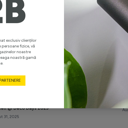
2B
brie 29, 2025
Oc
at exclusiv clienților
e persoane fizice, vă
gazinelor noastre
ntreaga noastră gamă
e.
 PARTENERE
GURI EXPOZIȚIONALE
UNIQUE BY KLAUSEN
P
 green. Turn natural. Turn Unique – Unique by
Câ
sen @ Deco Days 2025
Au
t 31, 2025