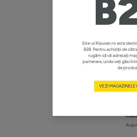
B
Octom
Site-ul Klausen.ro este destin
B2B. Pentru achiziții de cătr
rugăm să vă adresați ma
partenere, unde veți găsi î
de produs
VEZI MAGAZINELE
TÂR
Turn
Klau
Augus