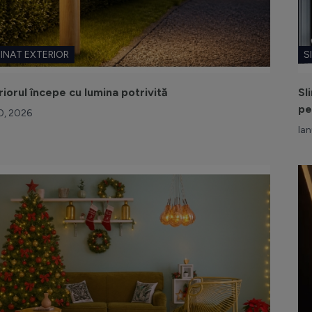
MINAT EXTERIOR
S
riorul începe cu lumina potrivită
Sl
pe
10, 2026
Ian