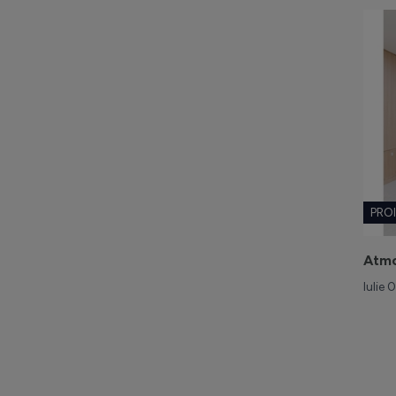
PRO
Atmo
Iulie