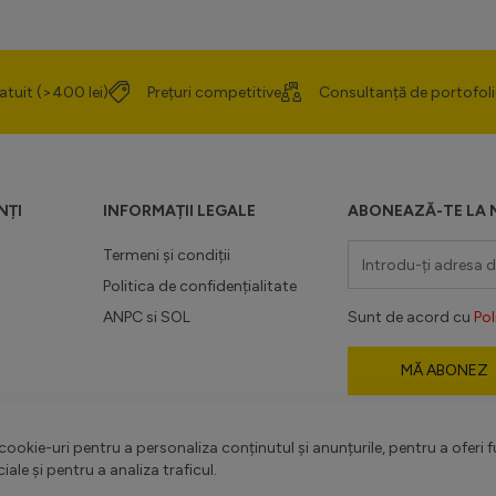
atuit (>400 lei)
Prețuri competitive
Consultanță de portofoli
NȚI
INFORMAȚII LEGALE
ABONEAZĂ-TE LA 
Adresă email
Termeni și condiții
Politica de confidențialitate
ANPC
si
SOL
Sunt de acord cu
Pol
MĂ ABONEZ
romoții
Acest formular este
-
Politica de confiden
ookie-uri pentru a personaliza conținutul și anunțurile, pentru a oferi f
Termenii și condițiile
.
ciale și pentru a analiza traficul.