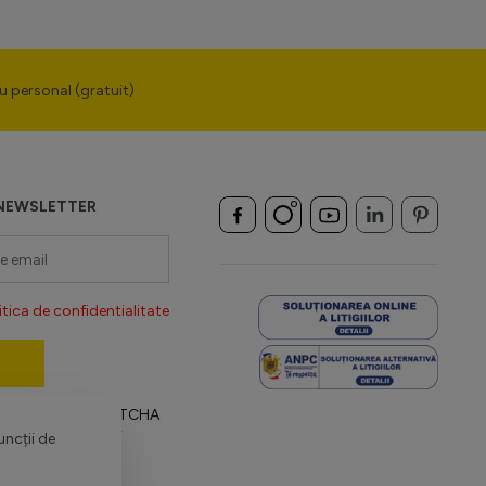
u personal (gratuit)
NEWSLETTER
itica de confidentialitate
 protejat de reCAPTCHA
țialitate Google
și
uncții de