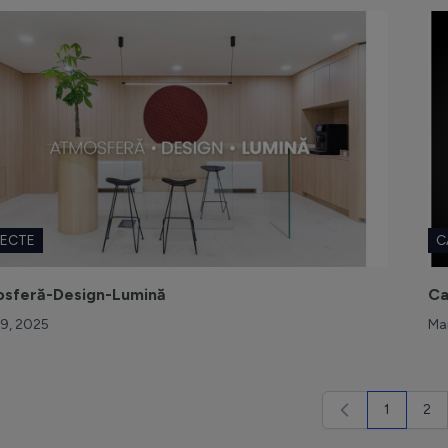
IECTE
C
sferă-Design-Lumină
Ca
 09, 2025
Mar
1
2
în acest 
Pag