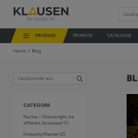
Mergi la Conținut
Caută pro
PRODUSE
PROMOȚII
CATALOAGE
Home
/
Blog
B
CATEGORII
Fluctus - Choose light, be
different, be unique!
(1)
Unique by Klausen
(2)