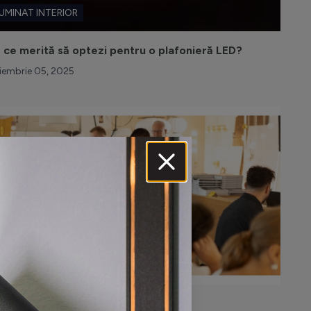
LUMINAT INTERIOR
 ce merită să optezi pentru o plafonieră LED?
iembrie 05, 2025
ÂRGURI EXPOZIȚIONALE
ghting Days 2025