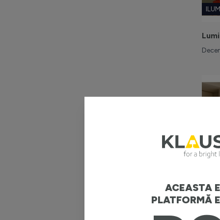
ILU
Lumi
Decem
ACEASTA E
ILU
PLATFORMĂ E
Nout