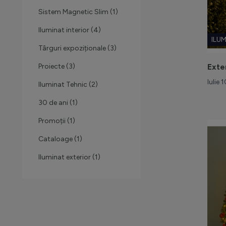
Sistem Magnetic Slim
(1)
Iluminat interior
(4)
ILU
Târguri expoziționale
(3)
Exte
Proiecte
(3)
Iulie 
Iluminat Tehnic
(2)
30 de ani
(1)
Promoții
(1)
Cataloage
(1)
Iluminat exterior
(1)