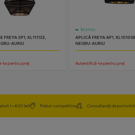
ÎN STOC
 FREYA SP1, KL111132,
APLICĂ FREYA AP1, KL101058
EGRU-AURIU
NEGRU-AURIU
ă-te pentru preț
Autentifică-te pentru preț
atuit (>400 lei)
Prețuri competitive
Consultanță de portofoli