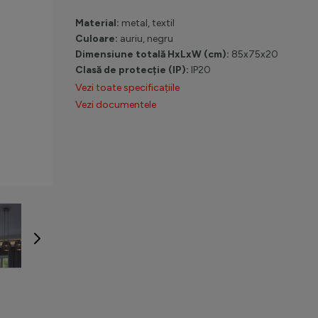
Material:
metal, textil
Culoare:
auriu, negru
Dimensiune totală HxLxW (cm):
85x75x20
Clasă de protecție (IP):
IP20
Vezi toate specificațiile
Vezi documentele
age
View larger image
View larger image
View larger image