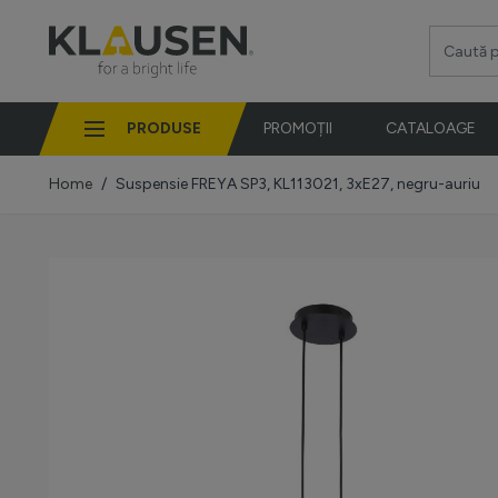
Mergi la Conținut
Caută pro
PRODUSE
PROMOȚII
CATALOAGE
Home
/
Suspensie FREYA SP3, KL113021, 3xE27, negru-auriu