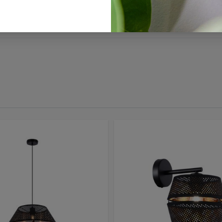
ranty & assembly instructions FREYA SP3 KL113021