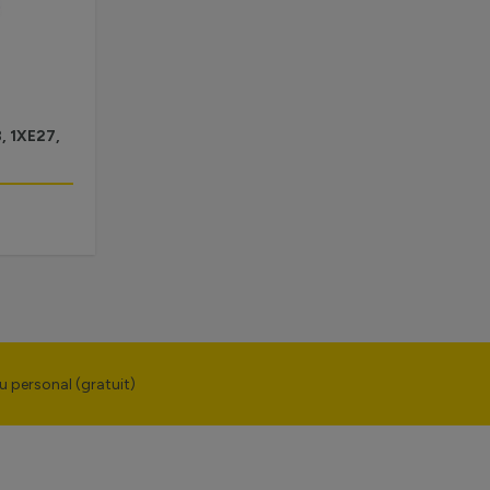
, 1XE27,
u personal (gratuit)