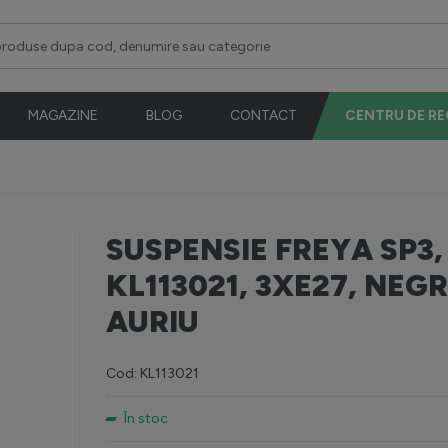
duse dupa cod, denumire sau categorie
MAGAZINE
BLOG
CONTACT
CENTRU DE R
SUSPENSIE FREYA SP3,
KL113021, 3XE27, NEG
AURIU
Cod: KL113021
În stoc