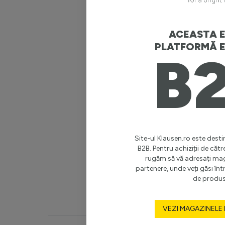
Putere m
Garanție 
ACEASTA E
PLATFORMĂ E
B
Stil
Destinaț
Clasă de 
Înălțime 
Site-ul Klausen.ro este destin
B2B. Pentru achiziții de cătr
rugăm să vă adresați ma
Lungime
partenere, unde veți găsi î
de produs
Vezi mai 
VEZI MAGAZINELE