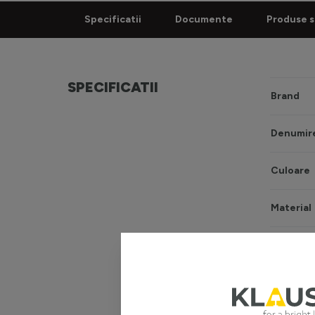
Specificatii
Documente
Produse s
SPECIFICATII
Brand
Denumire
Culoare
Material
Sursă ilu
Tip sursă