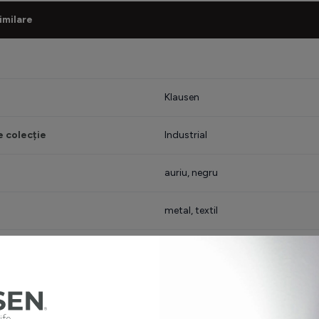
imilare
Klausen
 colecție
Industrial
auriu, negru
metal, textil
minat inclusă
nu
 iluminat
E27