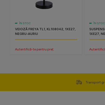
ÎN STOC
ÎN STOC
VEIOZĂ FREYA TL1, KL108042, 1XE27,
SUSPENSIE
NEGRU-AURIU
1XE27, N
Autentifică-te pentru preț
Autentific
Transport gr