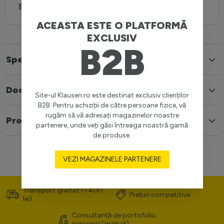
Adaugă pentru comparare
ACEASTA ESTE O PLATFORMĂ
EXCLUSIV
B2B
Specificatii
Documente
Site-ul Klausen.ro este destinat exclusiv clienților
B2B. Pentru achiziții de către persoane fizice, vă
rugăm să vă adresați magazinelor noastre
Produse similare
partenere, unde veți găsi întreaga noastră gamă
de produse.
VEZI MAGAZINELE PARTENERE
Transport gratuit (>400
Prețuri competitive
lei)
Consultanță de portofoliu
personal (gratuit)