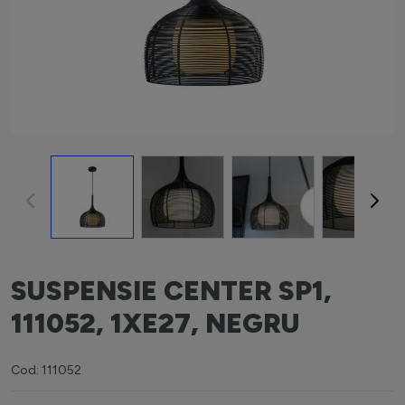
View larger image
View larger image
View larger image
View la
SUSPENSIE CENTER SP1,
111052, 1XE27, NEGRU
Cod: 111052