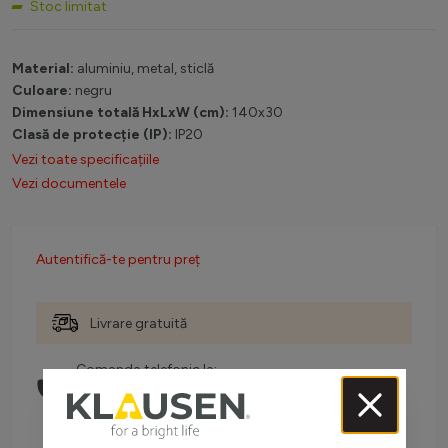
Stoc limitat
Material:
aluminiu, metal, sticlă
Culoare:
negru
Dimensiune totală HxLxW (cm):
140x30
Clasă de protecție (IP):
IP20
Vezi toate specificațiile
Vezi documentele
Autentifică-te pentru preț
Livrare gratuită
Comanda telefonic la:
0738 757 210
(L-V: 08:30-16:00)