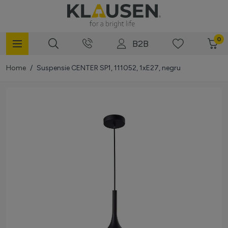
Mergi la Conținut
0
B2B
Home
/
Suspensie CENTER SP1, 111052, 1xE27, negru