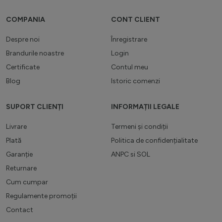
COMPANIA
CONT CLIENT
Despre noi
Înregistrare
Brandurile noastre
Login
Certificate
Contul meu
Blog
Istoric comenzi
SUPORT CLIENȚI
INFORMAȚII LEGALE
Livrare
Termeni și condiții
Plată
Politica de confidențialitate
Garanție
ANPC
si
SOL
Returnare
Cum cumpar
Regulamente promoții
Contact