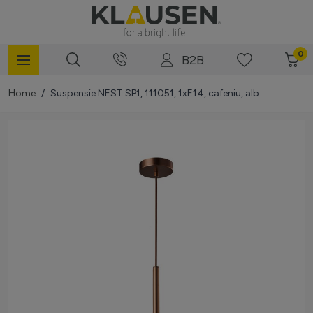
Mergi la Conținut
0
B2B
Home
/
Suspensie NEST SP1, 111051, 1xE14, cafeniu, alb