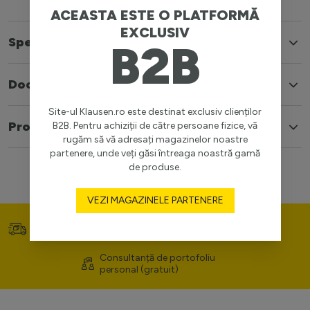
ACEASTA ESTE O PLATFORMĂ
EXCLUSIV
Specificatii
B2B
Documente
Site-ul Klausen.ro este destinat exclusiv clienților
Produse similare
B2B. Pentru achiziții de către persoane fizice, vă
rugăm să vă adresați magazinelor noastre
partenere, unde veți găsi întreaga noastră gamă
de produse.
VEZI MAGAZINELE PARTENERE
Transport gratuit (>400
Prețuri competitive
lei)
Consultanță de portofoliu
personal (gratuit)