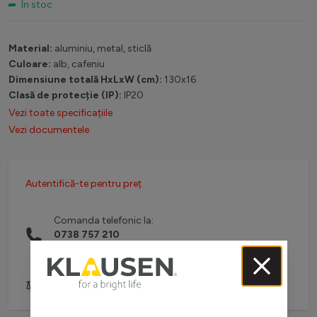
În stoc
Material:
aluminiu, metal, sticlă
Culoare:
alb, cafeniu
Dimensiune totală HxLxW (cm):
130x16
Clasă de protecție (IP):
IP20
Vezi toate specificațiile
Vezi documentele
Autentifică-te pentru preț
Comanda telefonic la:
0738 757 210
(L-V: 08:30-16:00)
Adaugă pentru comparare