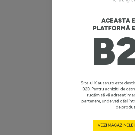
Putere m
Garanție 
ACEASTA E
PLATFORMĂ E
B
Stil
Destinaț
Clasă de 
Înălțime 
Site-ul Klausen.ro este destin
B2B. Pentru achiziții de cătr
rugăm să vă adresați ma
Diametru
partenere, unde veți găsi î
de produs
Vezi mai 
VEZI MAGAZINELE