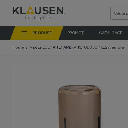
Mergi la Conținut
Caută pro
PRODUSE
PROMOȚII
CATALOAGE
Home
/
Veioză LOLITA TL1 AMBRA, KL108030, 1xE27, ambra