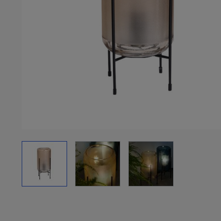
View larger image
View larger image
View larger image