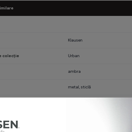
imilare
Klausen
 colecție
Urban
ambra
metal, sticlă
minat inclusă
nu
 iluminat
E27