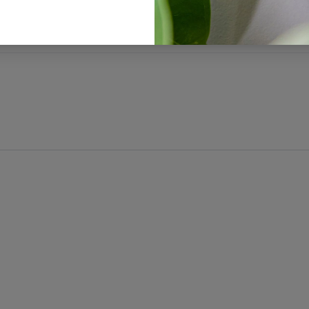
ranty & assembly intructions LOLITA TL1 KL108030