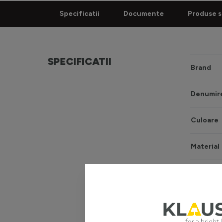
Specificatii
Documente
Produse s
SPECIFICATII
Brand
Denumire
Culoare
Material
Sursă ilu
Tip sursă