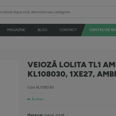
duse dupa cod, denumire sau categorie
MAGAZINE
BLOG
CONTACT
CENTRU DE R
VEIOZĂ LOLITA TL1 AM
KL108030, 1XE27, AMB
Cod: KL108030
În stoc
Material:
metal, sticlă