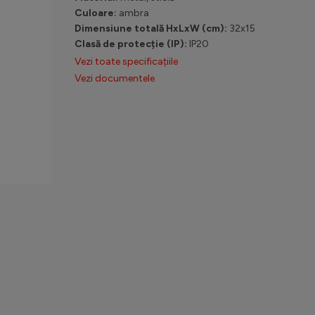
Culoare:
ambra
Dimensiune totală HxLxW (cm):
32x15
Clasă de protecție (IP):
IP20
Vezi toate specificațiile
Vezi documentele