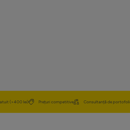
atuit (>400 lei)
Prețuri competitive
Consultanță de portofoli