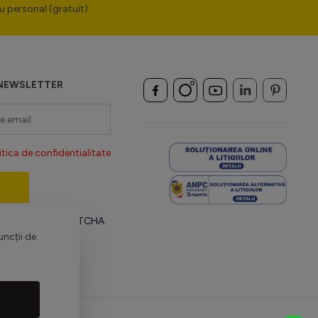
u personal (gratuit)
NEWSLETTER
itica de confidentialitate
 protejat de reCAPTCHA
țialitate Google
și
uncții de