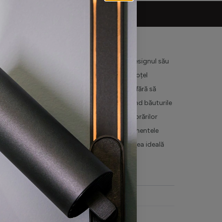
 rezistent și ușor de folosit în fiecare zi. Designul său
bări sau activități în aer liber. Realizată din oțel
rezistență la acizi și băuturi carbogazoase, fără să
n vid ajută la menținerea temperaturii, păstrând băuturile
 protejează împotriva zgârieturilor și deteriorărilor
ră BPA și certificarea pentru contactul cu alimentele
00 ml și performanță de încredere, este alegerea ideală