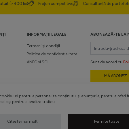
atuit (>400 lei)
Prețuri competitive
Consultanță de portofoli
NȚI
INFORMAȚII LEGALE
ABONEAZĂ-TE LA 
Adresă email
Termeni și condiții
Politica de confidențialitate
ANPC
si
SOL
Sunt de acord cu
Pol
MĂ ABONEZ
romoții
Acest formular este
-
Politica de confiden
ookie-uri pentru a personaliza conținutul și anunțurile, pentru a oferi f
Termenii și condițiile
.
ciale și pentru a analiza traficul.
Citeste mai mult
Permite toate