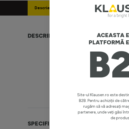
Descriere
Specificatii
ACEASTA E
DESCRIERE
ticlă term
PLATFORMĂ E
elegant și
B
inoxidabil
influențez
calde până
mecanice, 
asigură o 
pentru mo
Site-ul Klausen.ro este destin
B2B. Pentru achiziții de cătr
rugăm să vă adresați ma
partenere, unde veți găsi î
de produs
SPECIFICATII
Brand