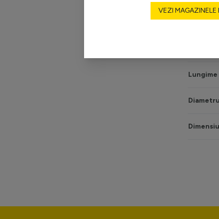
VEZI MAGAZINELE
Culoare
Înălțime 
Lungime
Diametru
Dimensiu