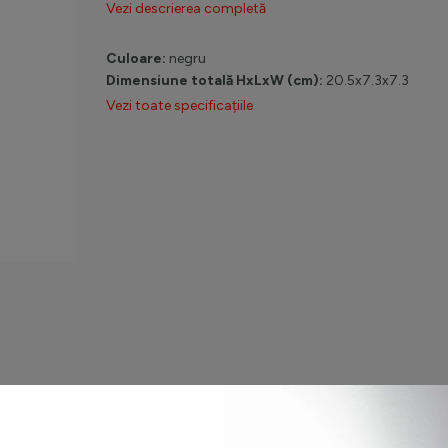
Vezi descrierea completă
Culoare:
negru
Dimensiune totală HxLxW (cm):
20.5x7.3x7.3
Vezi toate specificațiile