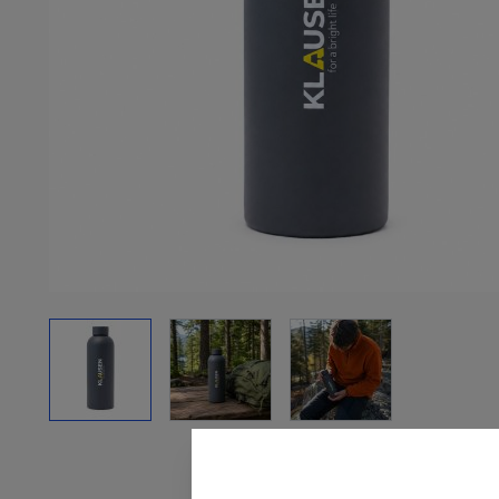
View larger image
View larger image
View larger image