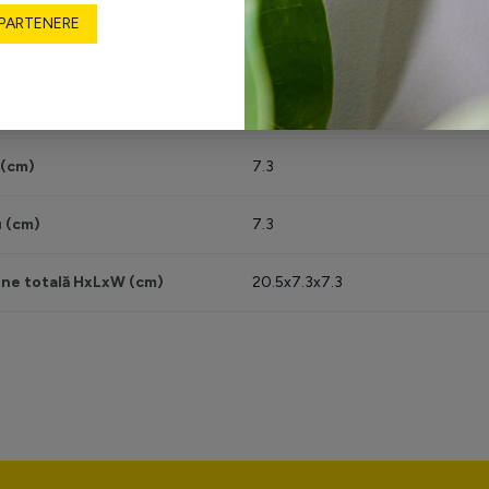
 PARTENERE
negru
(cm)
20.5
 (cm)
7.3
 (cm)
7.3
ne totală HxLxW (cm)
20.5x7.3x7.3