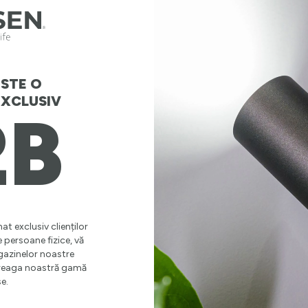
STE O
ică Nordic, 500 ml, creată pentru cei care își doresc un accesoriu practic,
XCLUSIV
 minimalist o face potrivită atât pentru birou, cât și pentru călătorii, plim
2B
 coreean POSCO 18/8 de calitate superioară, sticla oferă durabilitate și 
e gustul sau mirosul băuturilor. Construcția cu pereți dubli și izolație î
 la 8 ore și reci până la 12 ore. Suprafața vopsită în câmp electrostatic
oferind în același timp o prindere sigură și confortabilă. Materialele fă
utilizare sigură, zi de zi. Cu un finisaj rafinat, capacitate practică de 5
mentele în care vrei să ai băutura preferată mereu la îndemână.
at exclusiv clienților
e persoane fizice, vă
gazinelor noastre
ntreaga noastră gamă
e.
Klausen