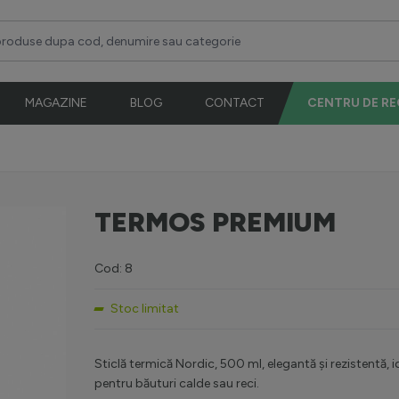
duse dupa cod, denumire sau categorie
MAGAZINE
BLOG
CONTACT
CENTRU DE R
TERMOS PREMIUM
Cod: 8
Stoc limitat
Sticlă termică Nordic, 500 ml, elegantă și rezistentă, i
pentru băuturi calde sau reci.