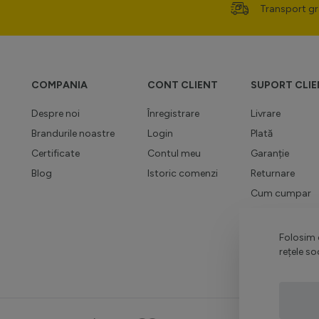
Transport gr
COMPANIA
CONT CLIENT
SUPORT CLIE
Despre noi
Înregistrare
Livrare
Brandurile noastre
Login
Plată
Certificate
Contul meu
Garanție
Blog
Istoric comenzi
Returnare
Cum cumpar
Regulamente p
Contact
Folosim c
rețele so