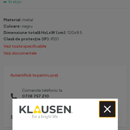
În stoc
Material:
metal
Culoare:
negru
Dimensiune totală HxLxW (cm):
120x9.5
Clasă de protecție (IP):
IP20
Vezi toate specificațiile
Vezi documentele
Autentifică-te pentru preț
Comanda telefonic la:
0738 757 210
(L-V: 08:30-16:00)
Adaugă pentru comparare