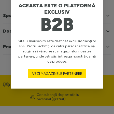
ACEASTA ESTE O PLATFORMĂ
EXCLUSIV
Specificatii
B2B
Documente
Site-ul Klausen.ro este destinat exclusiv clienților
Produse similare
B2B. Pentru achiziții de către persoane fizice, vă
rugăm să vă adresați magazinelor noastre
partenere, unde veți găsi întreaga noastră gamă
de produse.
VEZI MAGAZINELE PARTENERE
Transport gratuit (>400
Prețuri competitive
lei)
Consultanță de portofoliu
personal (gratuit)