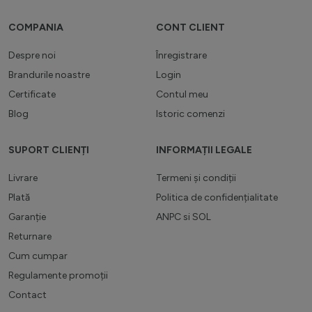
COMPANIA
CONT CLIENT
Despre noi
Înregistrare
Brandurile noastre
Login
Certificate
Contul meu
Blog
Istoric comenzi
SUPORT CLIENȚI
INFORMAȚII LEGALE
Livrare
Termeni și condiții
Plată
Politica de confidențialitate
Garanție
ANPC
si
SOL
Returnare
Cum cumpar
Regulamente promoții
Contact