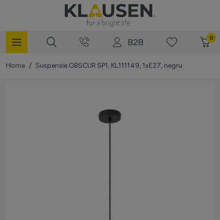
Mergi la Conținut
0
B2B
Home
/
Suspensie OBSCUR SP1, KL111149, 1xE27, negru