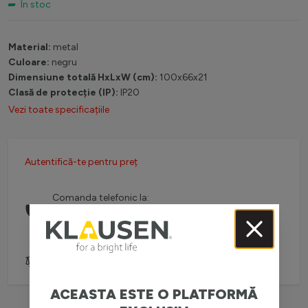
În stoc
Material:
metal
Culoare:
negru
Dimensiune totală HxLxW (cm):
100x66x21
Clasă de protecție (IP):
IP20
Vezi toate specificațiile
Autentifică-te pentru preț
Comanda telefonic la:
0738 757 210
(L-V: 08:30-16:00)
Adaugă pentru comparare
ACEASTA ESTE O PLATFORMĂ