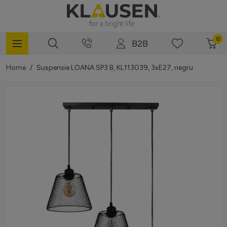
Mergi la Conținut
0
B2B
Home
/
Suspensie LOANA SP3 B, KL113039, 3xE27, negru