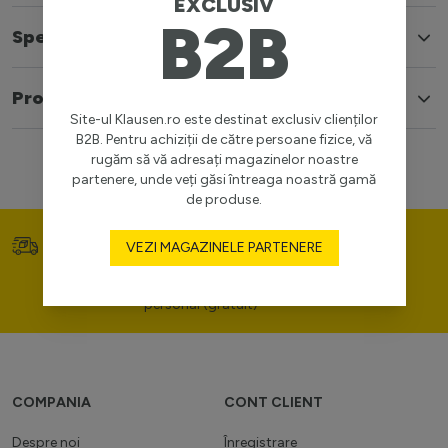
EXCLUSIV
B2B
Specificatii
Produse similare
Site-ul Klausen.ro este destinat exclusiv clienților
B2B. Pentru achiziții de către persoane fizice, vă
rugăm să vă adresați magazinelor noastre
partenere, unde veți găsi întreaga noastră gamă
de produse.
Transport gratuit (>400
Prețuri competitive
VEZI MAGAZINELE PARTENERE
lei)
Consultanță de portofoliu
personal (gratuit)
COMPANIA
CONT CLIENT
Despre noi
Înregistrare