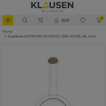
Mergi la Conținut
0
B2B
Home
/
Suspensie LED MOONY, KL142010, 32W, 4000K, alb, crom