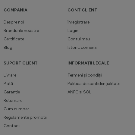
COMPANIA
CONT CLIENT
Despre noi
Înregistrare
Brandurile noastre
Login
Certificate
Contul meu
Blog
Istoric comenzi
SUPORT CLIENȚI
INFORMAȚII LEGALE
Livrare
Termeni și condiții
Plată
Politica de confidențialitate
Garanție
ANPC
si
SOL
Returnare
Cum cumpar
Regulamente promoții
Contact