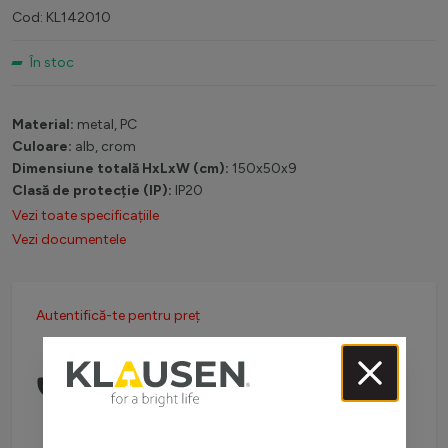
Cod: KL142010
În stoc
Material:
metal, PC
Culoare:
alb, crom
Dimensiune totală HxLxW (cm):
150x50x9
Clasă de protecție (IP):
IP20
Vezi toate specificațiile
Vezi documentele
Autentifică-te pentru preț
Comanda telefonic la:
0738 757 210
(L-V: 08:30-16:00)