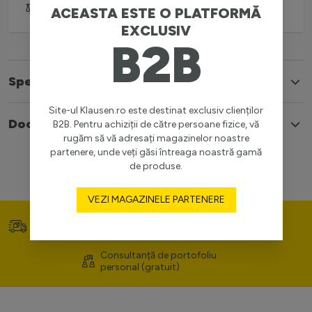
Adaugă pentru comparare
ACEASTA ESTE O PLATFORMĂ
EXCLUSIV
B2B
Specificatii
Site-ul Klausen.ro este destinat exclusiv clienților
Documente
B2B. Pentru achiziții de către persoane fizice, vă
rugăm să vă adresați magazinelor noastre
partenere, unde veți găsi întreaga noastră gamă
de produse.
VEZI MAGAZINELE PARTENERE
Transport gratuit (>400
Prețuri competitive
lei)
Consultanță de portofoliu
personal (gratuit)