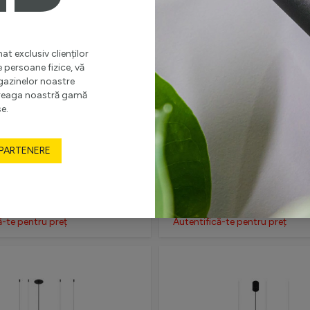
at exclusiv clienților
e persoane fizice, vă
gazinelor noastre
ntreaga noastră gamă
e.
MITAT
STOC LIMITAT
 PARTENERE
E LED ESSENTIAL 30W WR,
SUSPENSIE LED LINE 18W W,
30W, 4000K, ALB
18W, 4000K, ALB
ă-te pentru preț
Autentifică-te pentru preț