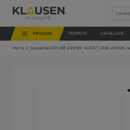
Mergi la Conținut
Caută pro
PRODUSE
PROMOȚII
CATALOAGE
Home
/
Suspensie LED LINE 24W BR, 142057, 24W, 4000K, n