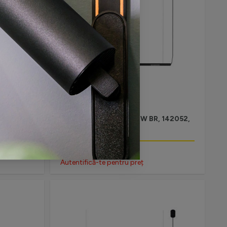
STOC LIMITAT
 142049,
SUSPENSIE LED LINE 18W BR, 142052,
18W, 4000K, NEGRU
Autentifică-te pentru preț