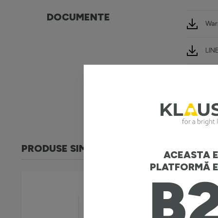
DOCUMENTE
War
LIN
3D 
PRODUSE SIMILARE
ACEASTA E
PLATFORMĂ E
B