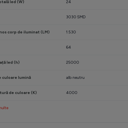
otală led (W)
24
3030 SMD
nos corp de iluminat (LM)
1.530
64
ață led (h)
25000
e culoare lumină
alb neutru
ură de culoare (K)
4000
multe