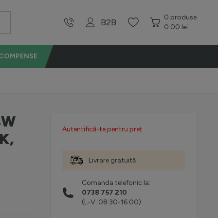
0
produse
B2B
0.00 lei
ECOMPENSE
4W
Autentifică-te pentru preț
K,
Livrare gratuită
Comanda telefonic la:
0738 757 210
(L-V: 08:30-16:00)