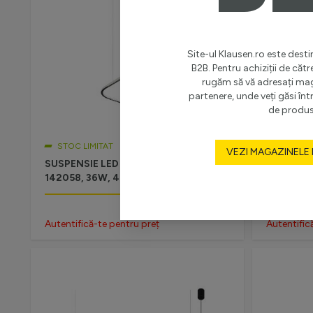
Site-ul Klausen.ro este destin
B2B. Pentru achiziții de cătr
rugăm să vă adresați ma
partenere, unde veți găsi î
de produs
STOC LIMITAT
STOC LI
VEZI MAGAZINELE
SUSPENSIE LED ESSENTIAL 36W WS,
SUSPENSI
142058, 36W, 4000K, ALB
142062, 
Autentifică-te pentru preț
Autentific