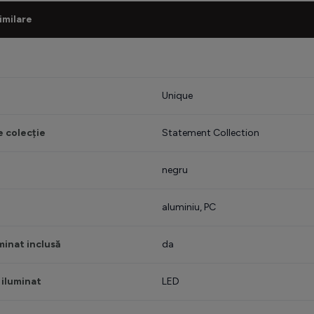
imilare
Unique
 colecție
Statement Collection
negru
aluminiu, PC
minat inclusă
da
 iluminat
LED