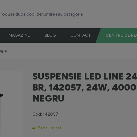
duse dupa cod, denumire sau categorie
MAGAZINE
BLOG
CONTACT
CENTRU DE R
egru
SUSPENSIE LED LINE 2
BR, 142057, 24W, 4000
NEGRU
Cod: 142057
Stoc limitat