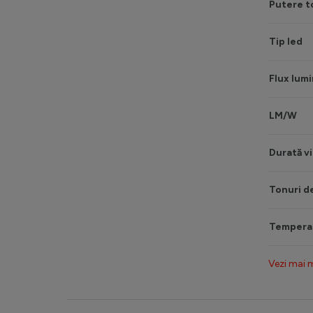
Putere t
Tip led
Flux lumi
LM/W
Durată vi
Tonuri d
Temperat
Vezi mai 