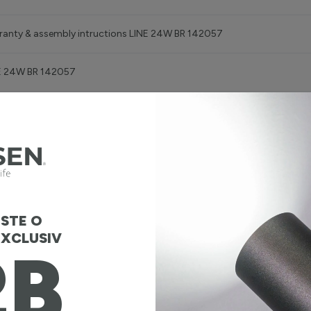
ranty & assembly intructions LINE 24W BR 142057
E 24W BR 142057
Files LINE 24W BR 142057
STE O
XCLUSIV
2B