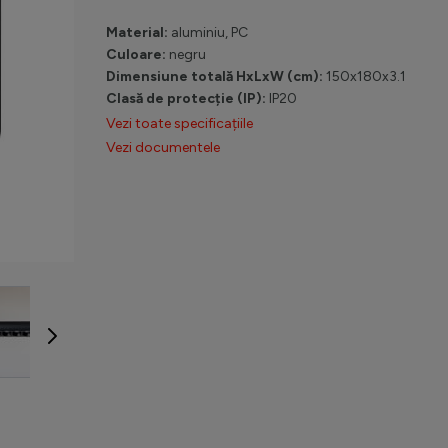
Material:
aluminiu, PC
Culoare:
negru
Dimensiune totală HxLxW (cm):
150x180x3.1
Clasă de protecție (IP):
IP20
Vezi toate specificațiile
Vezi documentele
age
View larger image
View larger image
View larger image