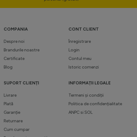
COMPANIA
CONT CLIENT
Despre noi
Înregistrare
Brandurile noastre
Login
Certificate
Contul meu
Blog
Istoric comenzi
SUPORT CLIENȚI
INFORMAȚII LEGALE
Livrare
Termeni și condiții
Plată
Politica de confidențialitate
Garanție
ANPC
si
SOL
Returnare
Cum cumpar