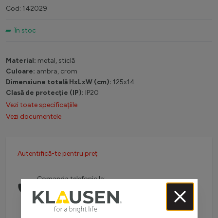
Cod: 142029
În stoc
Material:
metal, sticlă
Culoare:
ambra, crom
Dimensiune totală HxLxW (cm):
125x14
Clasă de protecție (IP):
IP20
Vezi toate specificațiile
Vezi documentele
Autentifică-te pentru preț
Comanda telefonic la:
0738 757 210
(L-V: 08:30-16:00)