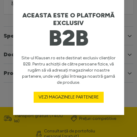
Adaugă pentru comparare
ACEASTA ESTE O PLATFORMĂ
EXCLUSIV
B2B
Specificatii
Documente
Site-ul Klausen.ro este destinat exclusiv clienților
B2B. Pentru achiziții de către persoane fizice, vă
rugăm să vă adresați magazinelor noastre
Produse similare
partenere, unde veți găsi întreaga noastră gamă
de produse.
VEZI MAGAZINELE PARTENERE
Transport gratuit (>400
Prețuri competitive
lei)
Consultanță de portofoliu
personal (gratuit)