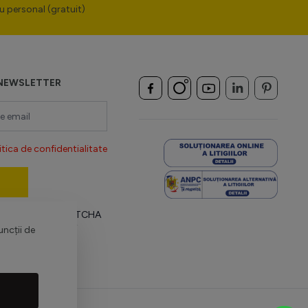
u personal (gratuit)
NEWSLETTER
itica de confidentialitate
 protejat de reCAPTCHA
țialitate Google
și
uncții de