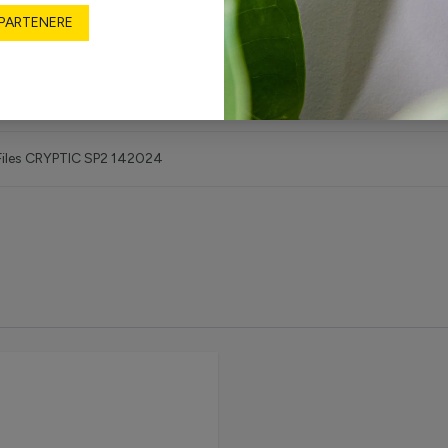
 PARTENERE
ranty & assembly instructions CRYPTIC SP2 142024
PTIC SP2 142024
Files CRYPTIC SP2 142024