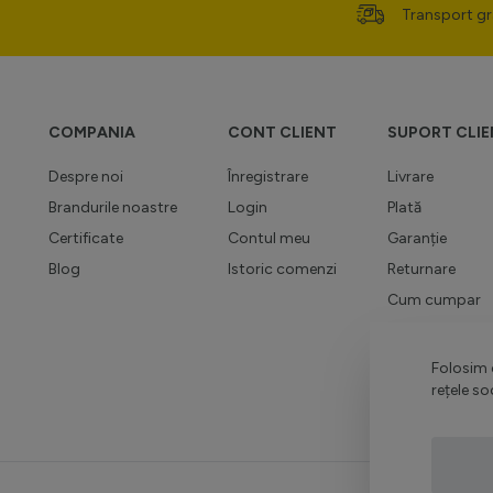
Transport gr
COMPANIA
CONT CLIENT
SUPORT CLIE
Despre noi
Înregistrare
Livrare
Brandurile noastre
Login
Plată
Certificate
Contul meu
Garanție
Blog
Istoric comenzi
Returnare
Cum cumpar
Regulamente p
Contact
Folosim c
rețele so