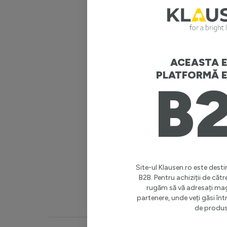
Putere t
Tip led
Flux lumi
ACEASTA E
PLATFORMĂ E
B
LM/W
Durată vi
Tonuri d
Temperat
Site-ul Klausen.ro este destin
B2B. Pentru achiziții de cătr
rugăm să vă adresați ma
Vezi mai 
partenere, unde veți găsi î
de produs