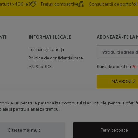
atuit (>400 lei)
Prețuri competitive
Consultanță de portofoli
NȚI
INFORMAȚII LEGALE
ABONEAZĂ-TE LA 
Adresă email
Termeni și condiții
Politica de confidențialitate
ANPC
si
SOL
Sunt de acord cu
Pol
MĂ ABONEZ
romoții
Acest formular este
-
Politica de confiden
ookie-uri pentru a personaliza conținutul și anunțurile, pentru a oferi f
Termenii și condițiile
.
ciale și pentru a analiza traficul.
Citeste mai mult
Permite toate