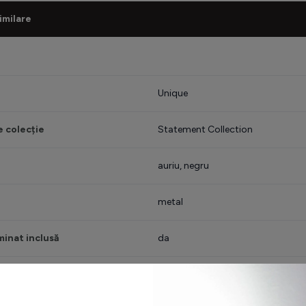
imilare
Unique
 colecție
Statement Collection
auriu, negru
metal
minat inclusă
da
 iluminat
LED