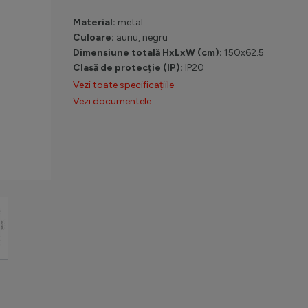
Material:
metal
Culoare:
auriu, negru
Dimensiune totală HxLxW (cm):
150x62.5
Clasă de protecție (IP):
IP20
Vezi toate specificațiile
Vezi documentele
larger image