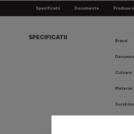
Specificatii
Documente
Produse s
SPECIFICATII
Brand
Denumire
Culoare
Material
Sursă ilu
Tip sursă