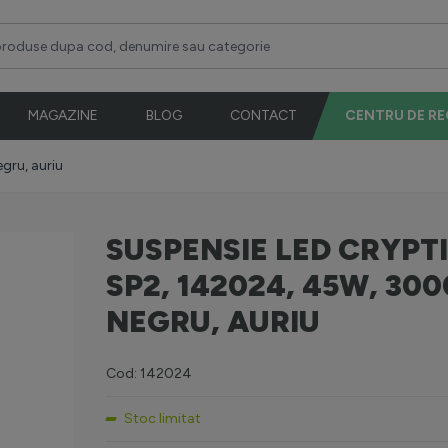
duse dupa cod, denumire sau categorie
MAGAZINE
BLOG
CONTACT
CENTRU DE R
gru, auriu
SUSPENSIE LED CRYPT
SP2, 142024, 45W, 300
NEGRU, AURIU
Cod: 142024
Stoc limitat