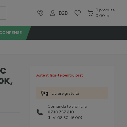
0
produse
B2B
0.00 lei
ECOMPENSE
IC
Autentifică-te pentru preț
0K,
Livrare gratuită
Comanda telefonic la:
0738 757 210
(L-V: 08:30-16:00)