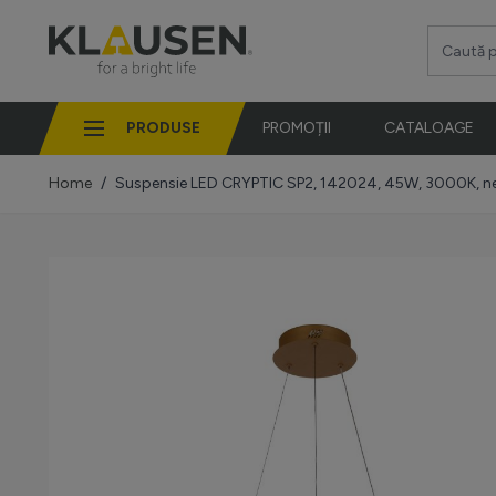
Mergi la Conținut
Caută pro
PRODUSE
PROMOȚII
CATALOAGE
Home
/
Suspensie LED CRYPTIC SP2, 142024, 45W, 3000K, ne