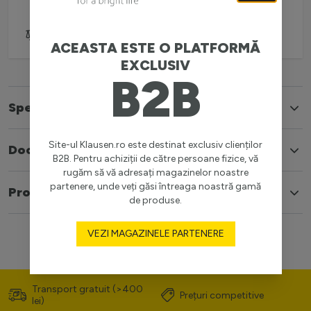
Adaugă pentru comparare
ACEASTA ESTE O PLATFORMĂ
EXCLUSIV
B2B
Specificatii
Site-ul Klausen.ro este destinat exclusiv clienților
Documente
B2B. Pentru achiziții de către persoane fizice, vă
rugăm să vă adresați magazinelor noastre
partenere, unde veți găsi întreaga noastră gamă
Produse similare
de produse.
VEZI MAGAZINELE PARTENERE
Transport gratuit (>400
Prețuri competitive
lei)