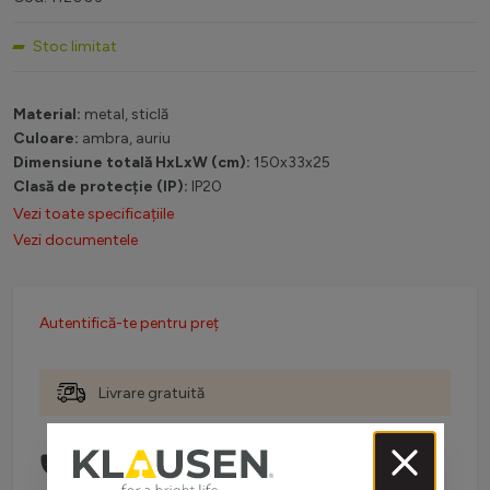
Stoc limitat
Material:
metal, sticlă
Culoare:
ambra, auriu
Dimensiune totală HxLxW (cm):
150x33x25
Clasă de protecție (IP):
IP20
Vezi toate specificațiile
Vezi documentele
Autentifică-te pentru preț
Livrare gratuită
Comanda telefonic la:
0738 757 210
(L-V: 08:30-16:00)