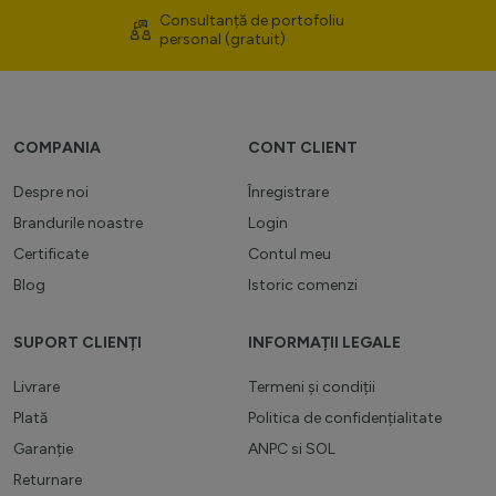
Consultanță de portofoliu
personal (gratuit)
COMPANIA
CONT CLIENT
Despre noi
Înregistrare
Brandurile noastre
Login
Certificate
Contul meu
Blog
Istoric comenzi
SUPORT CLIENȚI
INFORMAȚII LEGALE
Livrare
Termeni și condiții
Plată
Politica de confidențialitate
Garanție
ANPC
si
SOL
Returnare