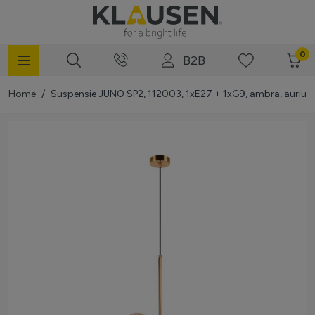
Mergi la Conținut
0
B2B
Home
/
Suspensie JUNO SP2, 112003, 1xE27 + 1xG9, ambra, auriu