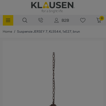
Mergi la Conținut
0
B2B
Home
/
Suspensie JERSEY 7, KL5544, 1xE27, brun