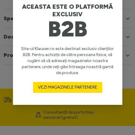
ACEASTA ESTE O PLATFORMĂ
EXCLUSIV
Specificatii
B2B
Documente
Site-ul Klausen.ro este destinat exclusiv clienților
Produse similare
B2B. Pentru achiziții de către persoane fizice, vă
rugăm să vă adresați magazinelor noastre
partenere, unde veți găsi întreaga noastră gamă
de produse.
VEZI MAGAZINELE PARTENERE
Transport gratuit (>400
Prețuri competitive
lei)
Consultanță de portofoliu
personal (gratuit)