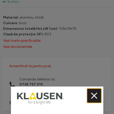
În stoc
Material:
aluminiu, sticlă
Culoare:
brun
Dimensiune totală HxLxW (cm):
105x19x19
Clasă de protecție (IP):
IP23
Vezi toate specificațiile
Vezi documentele
Autentifică-te pentru preț
Comanda telefonic la:
0738 757 210
(L-V: 08:30-16:00)
Adaugă pentru comparare