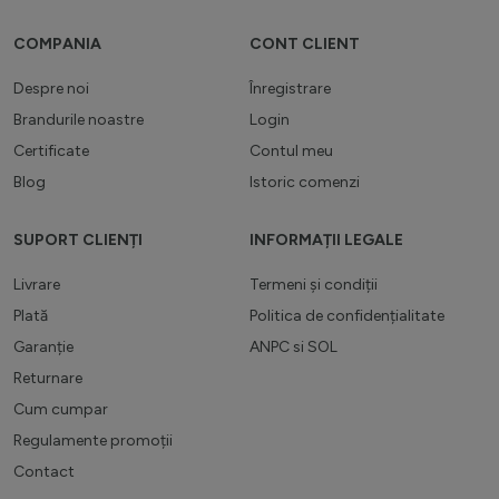
COMPANIA
CONT CLIENT
Despre noi
Înregistrare
Brandurile noastre
Login
Certificate
Contul meu
Blog
Istoric comenzi
SUPORT CLIENȚI
INFORMAȚII LEGALE
Livrare
Termeni și condiții
Plată
Politica de confidențialitate
Garanție
ANPC
si
SOL
Returnare
Cum cumpar
Regulamente promoții
Contact