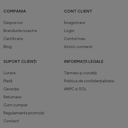
COMPANIA
CONT CLIENT
Despre noi
Înregistrare
Brandurile noastre
Login
Certificate
Contul meu
Blog
Istoric comenzi
SUPORT CLIENȚI
INFORMAȚII LEGALE
Livrare
Termeni și condiții
Plată
Politica de confidențialitate
Garanție
ANPC
si
SOL
Returnare
Cum cumpar
Regulamente promoții
Contact