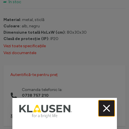
În stoc
Material:
metal, sticlă
Culoare:
alb, negru
Dimensiune totală HxLxW (cm):
80x30x30
Clasă de protecție (IP):
IP20
Vezi toate specificațiile
Vezi documentele
Autentifică-te pentru preț
Comanda telefonic la:
0738 757 210
(L-V: 08:30-16:00)
Adaugă pentru comparare