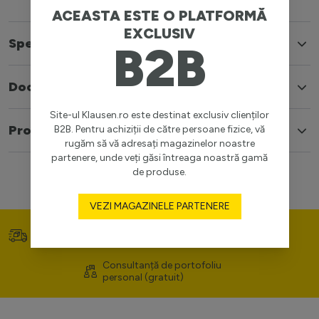
ACEASTA ESTE O PLATFORMĂ
EXCLUSIV
Specificatii
B2B
Documente
Site-ul Klausen.ro este destinat exclusiv clienților
Produse similare
B2B. Pentru achiziții de către persoane fizice, vă
rugăm să vă adresați magazinelor noastre
partenere, unde veți găsi întreaga noastră gamă
de produse.
VEZI MAGAZINELE PARTENERE
Transport gratuit (>400
Prețuri competitive
lei)
Consultanță de portofoliu
personal (gratuit)