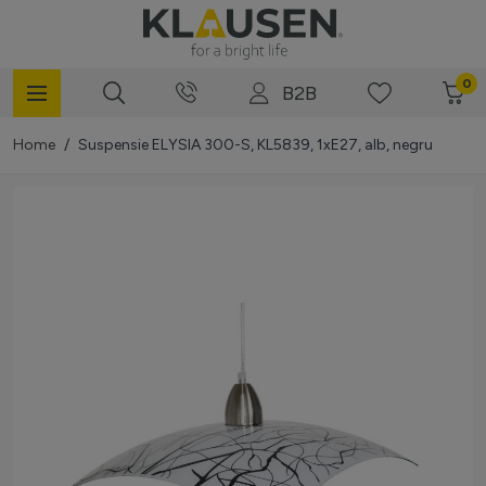
Mergi la Conținut
0
B2B
Home
/
Suspensie ELYSIA 300-S, KL5839, 1xE27, alb, negru