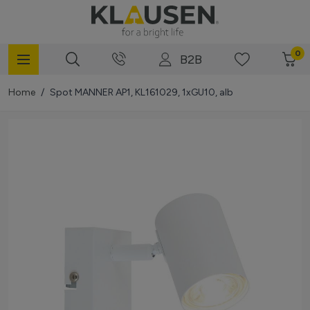
Mergi la Conținut
0
B2B
Home
/
Spot MANNER AP1, KL161029, 1xGU10, alb