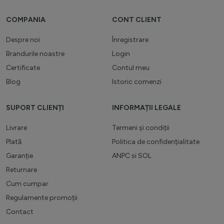
COMPANIA
CONT CLIENT
Despre noi
Înregistrare
Brandurile noastre
Login
Certificate
Contul meu
Blog
Istoric comenzi
SUPORT CLIENȚI
INFORMAȚII LEGALE
Livrare
Termeni și condiții
Plată
Politica de confidențialitate
Garanție
ANPC
si
SOL
Returnare
Cum cumpar
Regulamente promoții
Contact