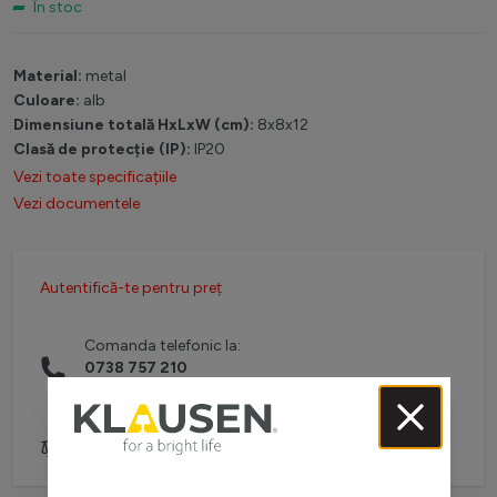
În stoc
Material:
metal
Culoare:
alb
Dimensiune totală HxLxW (cm):
8x8x12
Clasă de protecție (IP):
IP20
Vezi toate specificațiile
Vezi documentele
Autentifică-te pentru preț
Comanda telefonic la:
0738 757 210
(L-V: 08:30-16:00)
Adaugă pentru comparare