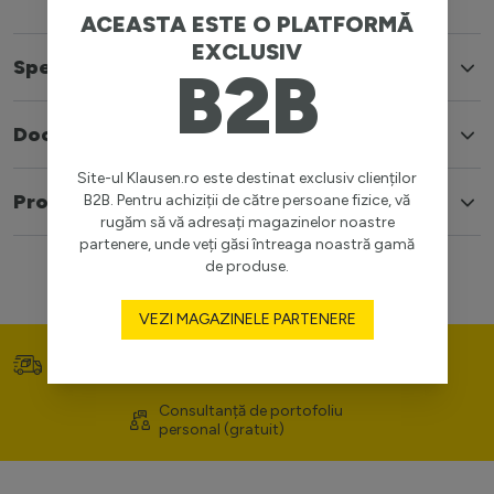
ACEASTA ESTE O PLATFORMĂ
EXCLUSIV
Specificatii
B2B
Documente
Site-ul Klausen.ro este destinat exclusiv clienților
Produse similare
B2B. Pentru achiziții de către persoane fizice, vă
rugăm să vă adresați magazinelor noastre
partenere, unde veți găsi întreaga noastră gamă
de produse.
VEZI MAGAZINELE PARTENERE
Transport gratuit (>400
Prețuri competitive
lei)
Consultanță de portofoliu
personal (gratuit)