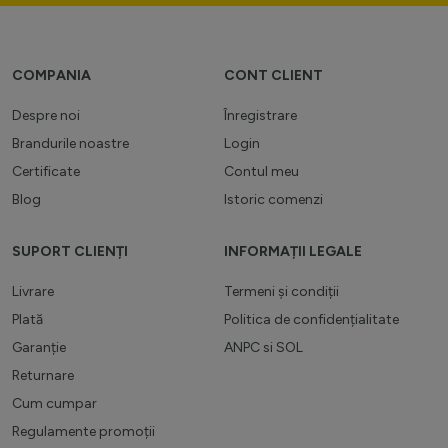
COMPANIA
CONT CLIENT
Despre noi
Înregistrare
Brandurile noastre
Login
Certificate
Contul meu
Blog
Istoric comenzi
SUPORT CLIENȚI
INFORMAȚII LEGALE
Livrare
Termeni și condiții
Plată
Politica de confidențialitate
Garanție
ANPC
si
SOL
Returnare
Cum cumpar
Regulamente promoții