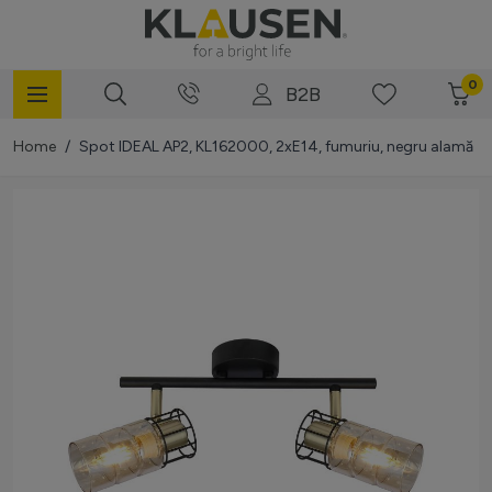
Mergi la Conținut
0
B2B
Home
/
Spot IDEAL AP2, KL162000, 2xE14, fumuriu, negru alamă