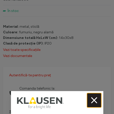
În stoc
Material:
metal, sticlă
Culoare:
fumuriu, negru alamă
Dimensiune totală HxLxW (cm):
14x30x8
Clasă de protecție (IP):
IP20
Vezi toate specificațiile
Vezi documentele
Autentifică-te pentru preț
Comanda telefonic la:
0738 757 210
(L-V: 08:30-16:00)
Adaugă pentru comparare