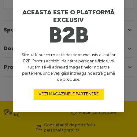
ACEASTA ESTE O PLATFORMĂ
EXCLUSIV
B2B
Specificatii
Documente
Site-ul Klausen.ro este destinat exclusiv clienților
B2B. Pentru achiziții de către persoane fizice, vă
Produse similare
rugăm să vă adresați magazinelor noastre
partenere, unde veți găsi întreaga noastră gamă
de produse.
VEZI MAGAZINELE PARTENERE
Transport gratuit (>400
Prețuri competitive
lei)
Consultanță de portofoliu
personal (gratuit)