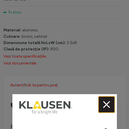
În stoc
Material:
aluminiu
Culoare:
bronz, satinat
Dimensiune totală HxLxW (cm):
2.5x8
Clasă de protecție (IP):
IP20
Vezi toate specificațiile
Vezi documentele
Autentifică-te pentru preț
Comanda telefonic la:
0738 757 210
(L-V: 08:30-16:00)
Adaugă pentru comparare