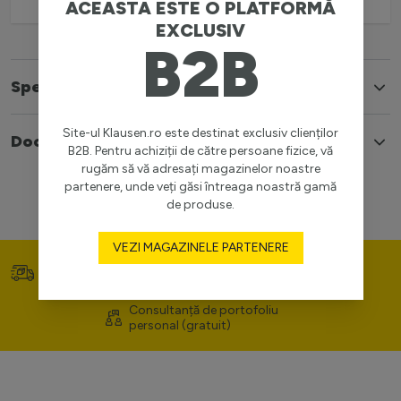
ACEASTA ESTE O PLATFORMĂ
EXCLUSIV
B2B
Specificatii
Site-ul Klausen.ro este destinat exclusiv clienților
Documente
B2B. Pentru achiziții de către persoane fizice, vă
rugăm să vă adresați magazinelor noastre
partenere, unde veți găsi întreaga noastră gamă
de produse.
VEZI MAGAZINELE PARTENERE
Transport gratuit (>400
Prețuri competitive
lei)
Consultanță de portofoliu
personal (gratuit)