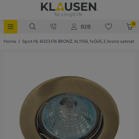
Mergi la Conținut
0
B2B
Home
/
Spot HL 6023 FIX BRONZ, KL1156, 1xGU5,3, bronz satinat