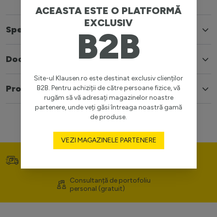
ACEASTA ESTE O PLATFORMĂ
EXCLUSIV
Specificatii
B2B
Documente
Site-ul Klausen.ro este destinat exclusiv clienților
Produse similare
B2B. Pentru achiziții de către persoane fizice, vă
rugăm să vă adresați magazinelor noastre
partenere, unde veți găsi întreaga noastră gamă
de produse.
VEZI MAGAZINELE PARTENERE
Transport gratuit (>400
Prețuri competitive
lei)
Consultanță de portofoliu
personal (gratuit)