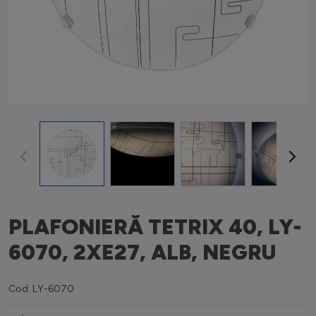
View larger image
View larger image
View larger image
View la
PLAFONIERĂ TETRIX 40, LY-
6070, 2XE27, ALB, NEGRU
Cod: LY-6070