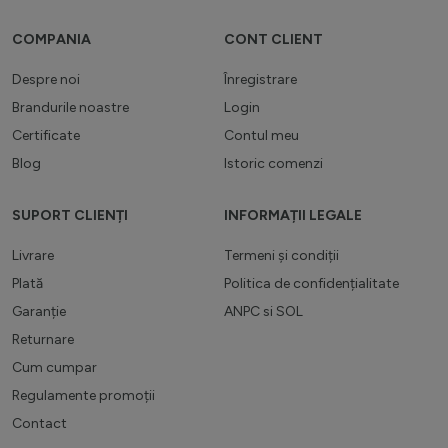
COMPANIA
CONT CLIENT
Despre noi
Înregistrare
Brandurile noastre
Login
Certificate
Contul meu
Blog
Istoric comenzi
SUPORT CLIENȚI
INFORMAȚII LEGALE
Livrare
Termeni și condiții
Plată
Politica de confidențialitate
Garanție
ANPC
si
SOL
Returnare
Cum cumpar
Regulamente promoții
Contact