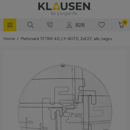
Mergi la Conținut
0
B2B
Home
/
Plafonieră TETRIX 40, LY-6070, 2xE27, alb, negru