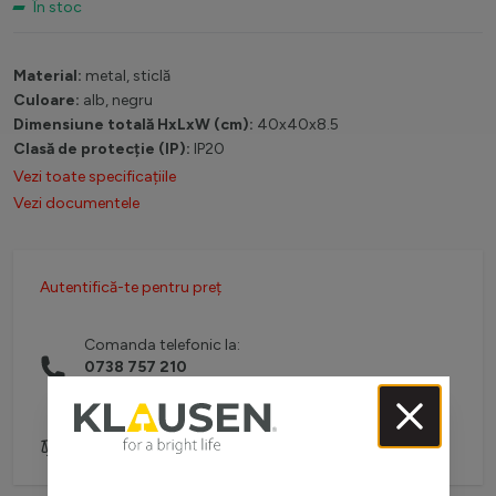
În stoc
Material:
metal, sticlă
Culoare:
alb, negru
Dimensiune totală HxLxW (cm):
40x40x8.5
Clasă de protecție (IP):
IP20
Vezi toate specificațiile
Vezi documentele
Autentifică-te pentru preț
Comanda telefonic la:
0738 757 210
(L-V: 08:30-16:00)
Adaugă pentru comparare