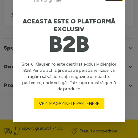
Adaugă pentru comparare
ACEASTA ESTE O PLATFORMĂ
EXCLUSIV
B2B
Specificatii
Site-ul Klausen.ro este destinat exclusiv clienților
Documente
B2B. Pentru achiziții de către persoane fizice, vă
rugăm să vă adresați magazinelor noastre
partenere, unde veți găsi întreaga noastră gamă
Produse similare
de produse.
VEZI MAGAZINELE PARTENERE
Transport gratuit (>400
Prețuri competitive
lei)