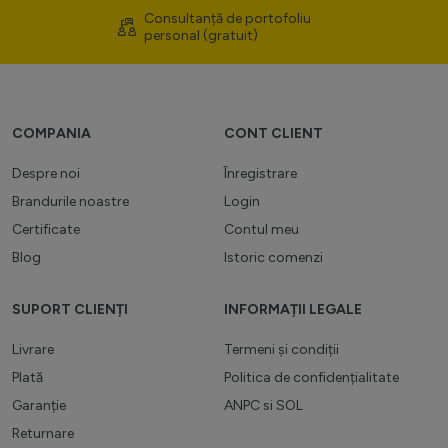
Consultanță de portofoliu
personal (gratuit)
COMPANIA
CONT CLIENT
Despre noi
Înregistrare
Brandurile noastre
Login
Certificate
Contul meu
Blog
Istoric comenzi
SUPORT CLIENȚI
INFORMAȚII LEGALE
Livrare
Termeni și condiții
Plată
Politica de confidențialitate
Garanție
ANPC
si
SOL
Returnare