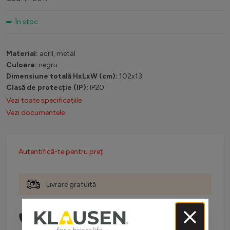
În stoc
Material:
acril, metal
Culoare:
negru
Dimensiune totală HxLxW (cm):
102x13
Clasă de protecție (IP):
IP20
Vezi toate specificațiile
Vezi documentele
Autentifică-te pentru preț
Livrare gratuită
Comanda telefonic la:
0738 757 210
(L-V: 08:30-16:00)