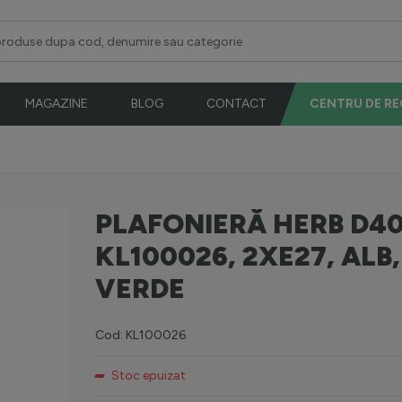
duse dupa cod, denumire sau categorie
MAGAZINE
BLOG
CONTACT
CENTRU DE R
PLAFONIERĂ HERB D40
KL100026, 2XE27, ALB,
VERDE
Cod: KL100026
Stoc epuizat