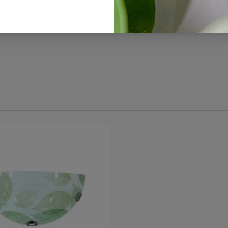
ranty & assembly instructions HERB D400 KL100026