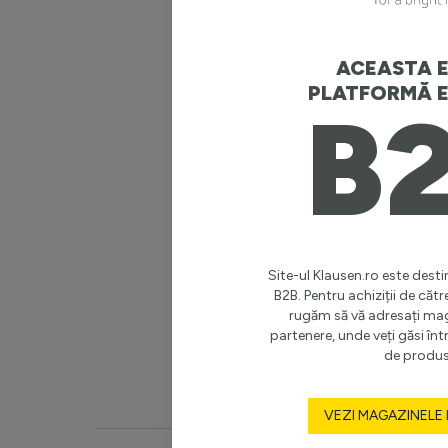
Putere m
Garanție 
ACEASTA E
PLATFORMĂ E
B
Stil
Destinaț
Clasă de 
Înălțime 
Site-ul Klausen.ro este destin
B2B. Pentru achiziții de cătr
rugăm să vă adresați ma
Diametru
partenere, unde veți găsi î
de produs
Vezi mai 
VEZI MAGAZINELE