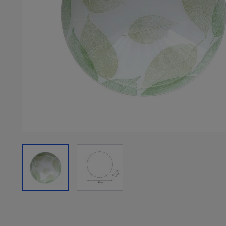
View larger image
View larger image