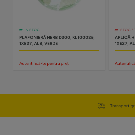
ÎN STOC
STOC E
PLAFONIERĂ HERB D300, KL100025,
APLICĂ H
1XE27, ALB, VERDE
1XE27, A
Autentifică-te pentru preț
Autentific
Transport gr