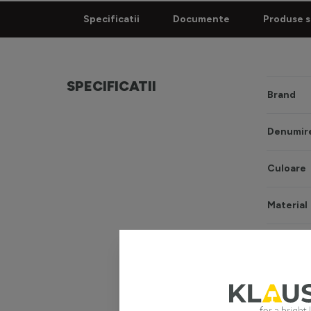
Specificatii
Documente
Produse s
SPECIFICATII
Brand
Denumire
Culoare
Material
Sursă ilu
Tip sursă