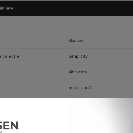
imilare
Klausen
 colecție
Simplicity
alb, verde
metal, sticlă
minat inclusă
nu
 iluminat
E27