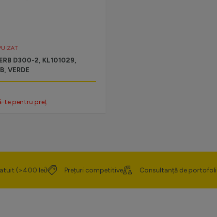
PUIZAT
ERB D300-2, KL101029,
LB, VERDE
ă-te pentru preț
atuit (>400 lei)
Prețuri competitive
Consultanță de portofoli