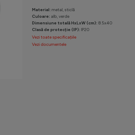
Material:
metal, sticlă
Culoare:
alb, verde
Dimensiune totală HxLxW (cm):
8.5x40
Clasă de protecție (IP):
IP20
Vezi toate specificațiile
Vezi documentele