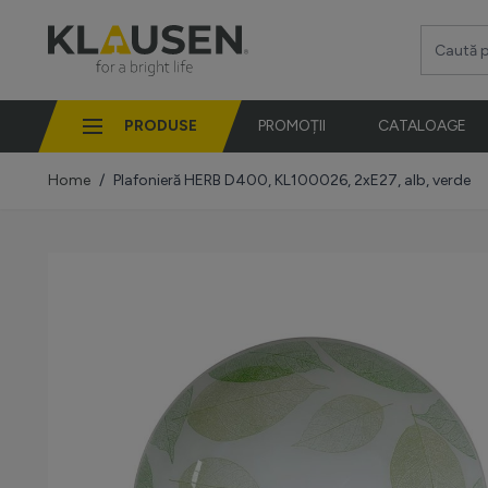
Mergi la Conținut
Caută pro
PRODUSE
PROMOȚII
CATALOAGE
Home
/
Plafonieră HERB D400, KL100026, 2xE27, alb, verde