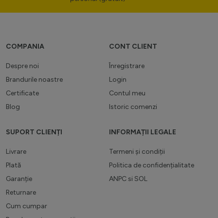
COMPANIA
CONT CLIENT
Despre noi
Înregistrare
Brandurile noastre
Login
Certificate
Contul meu
Blog
Istoric comenzi
SUPORT CLIENȚI
INFORMAȚII LEGALE
Livrare
Termeni și condiții
Plată
Politica de confidențialitate
Garanție
ANPC
si
SOL
Returnare
Cum cumpar