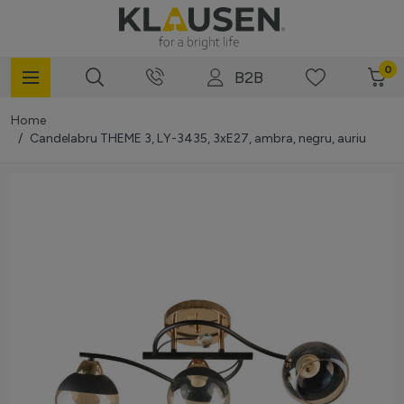
Mergi la Conținut
0
B2B
Home
/
Candelabru THEME 3, LY-3435, 3xE27, ambra, negru, auriu