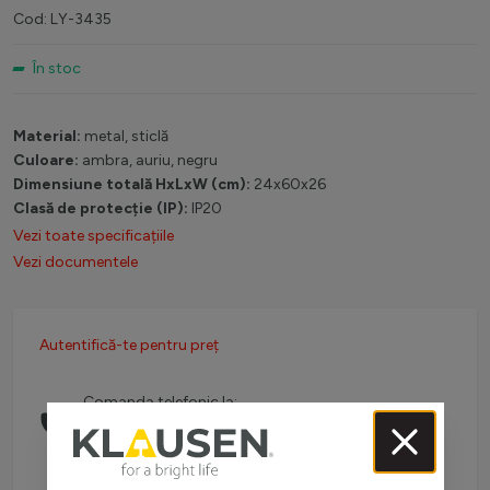
Cod: LY-3435
În stoc
Material:
metal, sticlă
Culoare:
ambra, auriu, negru
Dimensiune totală HxLxW (cm):
24x60x26
Clasă de protecție (IP):
IP20
Vezi toate specificațiile
Vezi documentele
Autentifică-te pentru preț
Comanda telefonic la:
0738 757 210
(L-V: 08:30-16:00)