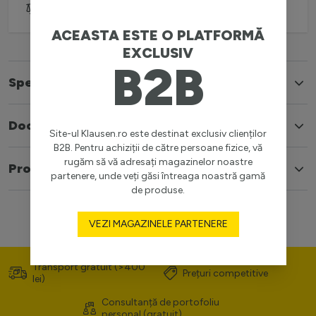
Adaugă pentru comparare
ACEASTA ESTE O PLATFORMĂ
EXCLUSIV
B2B
Specificatii
Documente
Site-ul Klausen.ro este destinat exclusiv clienților
B2B. Pentru achiziții de către persoane fizice, vă
rugăm să vă adresați magazinelor noastre
Produse similare
partenere, unde veți găsi întreaga noastră gamă
de produse.
VEZI MAGAZINELE PARTENERE
Transport gratuit (>400
Prețuri competitive
lei)
Consultanță de portofoliu
personal (gratuit)