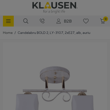
Mergi la Conținut
0
B2B
Home
/
Candelabru BOLD 2, LY-3107, 2xE27, alb, auriu