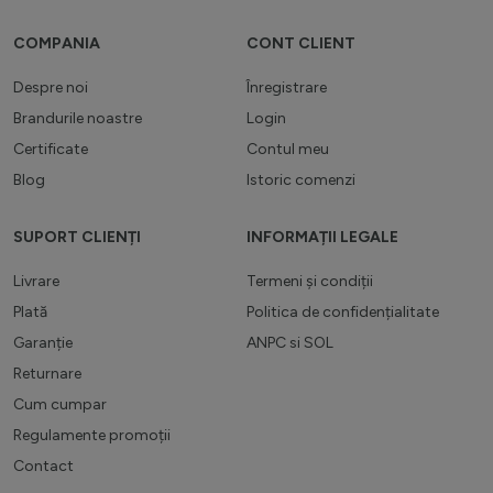
COMPANIA
CONT CLIENT
Despre noi
Înregistrare
Brandurile noastre
Login
Certificate
Contul meu
Blog
Istoric comenzi
SUPORT CLIENȚI
INFORMAȚII LEGALE
Livrare
Termeni și condiții
Plată
Politica de confidențialitate
Garanție
ANPC
si
SOL
Returnare
Cum cumpar
Regulamente promoții
Contact