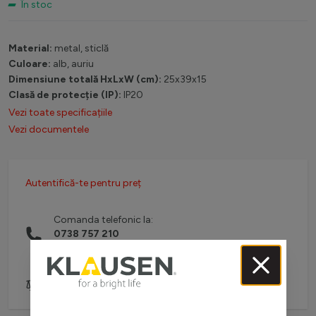
În stoc
Material:
metal, sticlă
Culoare:
alb, auriu
Dimensiune totală HxLxW (cm):
25x39x15
Clasă de protecție (IP):
IP20
Vezi toate specificațiile
Vezi documentele
Autentifică-te pentru preț
Comanda telefonic la:
0738 757 210
(L-V: 08:30-16:00)
Adaugă pentru comparare