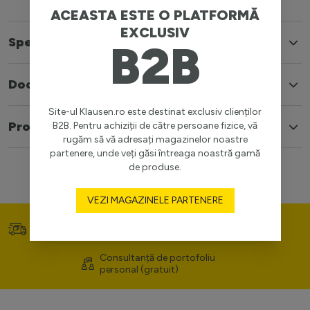
ACEASTA ESTE O PLATFORMĂ
EXCLUSIV
Specificatii
B2B
Documente
Site-ul Klausen.ro este destinat exclusiv clienților
Produse similare
B2B. Pentru achiziții de către persoane fizice, vă
rugăm să vă adresați magazinelor noastre
partenere, unde veți găsi întreaga noastră gamă
de produse.
VEZI MAGAZINELE PARTENERE
Transport gratuit (>400
Prețuri competitive
lei)
Consultanță de portofoliu
personal (gratuit)