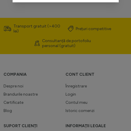
Transport gratuit (>400
Prețuri competitive
lei)
Consultanță de portofoliu
personal (gratuit)
COMPANIA
CONT CLIENT
Despre noi
Înregistrare
Brandurile noastre
Login
Certificate
Contul meu
Blog
Istoric comenzi
SUPORT CLIENȚI
INFORMAȚII LEGALE