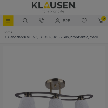
Mergi la Conținut
0
B2B
Home
/
Candelabru ALBA 3, LY-3182, 3xE27, alb, bronz antic, maro