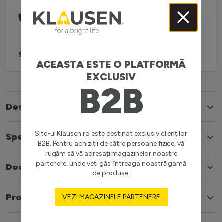
Comanda telefonic la:
0738 757 210
(L-V: 08:30-16:00)
Adaugă pentru comparare
ACEASTA ESTE O PLATFORMĂ
EXCLUSIV
B2B
Descriere
Site-ul Klausen.ro este destinat exclusiv clienților
Specificatii
B2B. Pentru achiziții de către persoane fizice, vă
rugăm să vă adresați magazinelor noastre
partenere, unde veți găsi întreaga noastră gamă
Documente
de produse.
Produse similare
VEZI MAGAZINELE PARTENERE