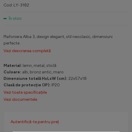
Cod: LY-3182
În stoc
Plafoniera Alba 3, design elegant, stil neoclasic, dimensiuni
perfecte.
Vezi descrierea completă
Material:
lemn, metal, sticlă
Culoare:
alb, bronz antic, maro
Dimensiune totală HxLxW (cm):
22x57x18
Clasă de protecție (IP):
IP20
Vezi toate specificațiile
Vezi documentele
Autentifică-te pentru preț