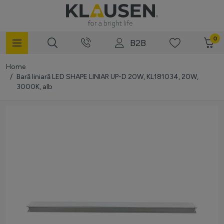
Mergi la Conținut
0
B2B
Home
/
Bară liniară LED SHAPE LINIAR UP-D 20W, KL181034, 20W,
3000K, alb