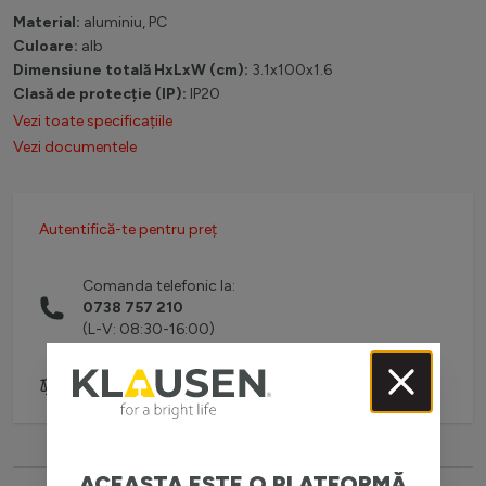
Material:
aluminiu, PC
Culoare:
alb
Dimensiune totală HxLxW (cm):
3.1x100x1.6
Clasă de protecție (IP):
IP20
Vezi toate specificațiile
Vezi documentele
Autentifică-te pentru preț
Comanda telefonic la:
0738 757 210
(L-V: 08:30-16:00)
Adaugă pentru comparare
ACEASTA ESTE O PLATFORMĂ