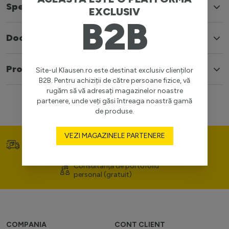
Specificatii
EXCLUSIV
B2B
Documente
Produse similare
Site-ul Klausen.ro este destinat exclusiv clienților
B2B. Pentru achiziții de către persoane fizice, vă
rugăm să vă adresați magazinelor noastre
partenere, unde veți găsi întreaga noastră gamă
de produse.
VEZI MAGAZINELE PARTENERE
Transport gratuit (>400
Prețuri competitive
lei)
Consultanță de portofoliu
personal (gratuit)
COMPANIA
CONT CLIENT