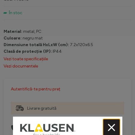
În stoc
Material:
metal, PC
Culoare:
negru mat
Dimensiune totală HxLxW (cm):
7.2x120x6.5
Clasă de protecție (IP):
IP44
Vezi toate specificațiile
Vezi documentele
Autentifică-te pentru preț
Livrare gratuită
Comanda telefonic la:
0738 757 210
(L-V: 08:30-16:00)