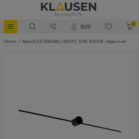
Mergi la Conținut
0
B2B
Home
/
Aplică LED RADIAN, 146010, 15W, 4000K, negru mat