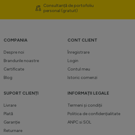
Consultanță de portofoliu
personal (gratuit)
COMPANIA
CONT CLIENT
Despre noi
Înregistrare
Brandurile noastre
Login
Certificate
Contul meu
Blog
Istoric comenzi
SUPORT CLIENȚI
INFORMAȚII LEGALE
Livrare
Termeni și condiții
Plată
Politica de confidențialitate
Garanție
ANPC
si
SOL
Returnare