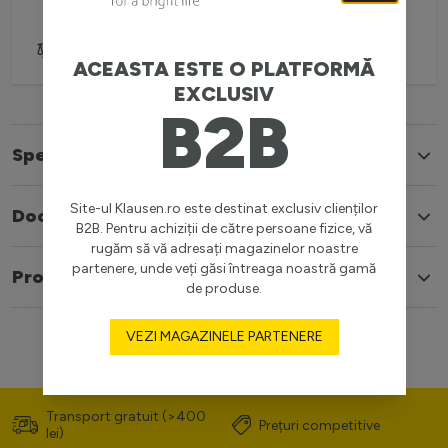
Adaugă pentru comparare
ACEASTA ESTE O PLATFORMĂ
EXCLUSIV
B2B
Specificatii
Site-ul Klausen.ro este destinat exclusiv clienților
Documente
B2B. Pentru achiziții de către persoane fizice, vă
rugăm să vă adresați magazinelor noastre
partenere, unde veți găsi întreaga noastră gamă
Produse similare
de produse.
VEZI MAGAZINELE PARTENERE
Transport gratuit (>400
Prețuri competitive
lei)