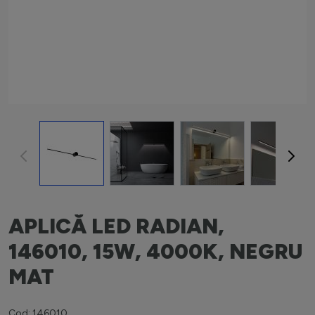
View larger image
View larger image
View larger image
View la
APLICĂ LED RADIAN,
146010, 15W, 4000K, NEGRU
MAT
Cod: 146010