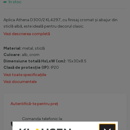
În stoc
Aplica Athena D300/2 KL4297, cu finisaj cromat și abajur din
sticlă albă, este ideală pentru decorul clasic.
Vezi descrierea completă
Material:
metal, sticlă
Culoare:
alb, crom
Dimensiune totală HxLxW (cm):
15x30x8.5
Clasă de protecție (IP):
IP20
Vezi toate specificațiile
Vezi documentele
Autentifică-te pentru preț
Comanda telefonic la:
0738 757 210