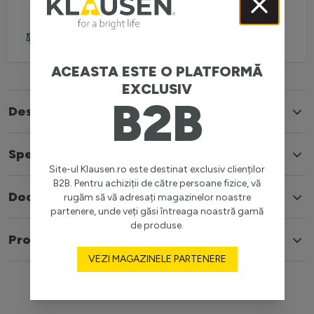
(L-V: 08:30-16:00)
Adaugă pentru comparare
ACEASTA ESTE O PLATFORMĂ
EXCLUSIV
B2B
Descriere
Specificatii
Site-ul Klausen.ro este destinat exclusiv clienților
B2B. Pentru achiziții de către persoane fizice, vă
Documente
rugăm să vă adresați magazinelor noastre
partenere, unde veți găsi întreaga noastră gamă
de produse.
Produse similare
VEZI MAGAZINELE PARTENERE