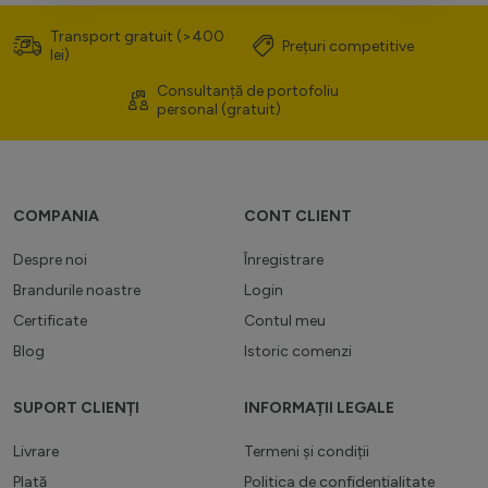
Transport gratuit (>400
Prețuri competitive
lei)
Consultanță de portofoliu
personal (gratuit)
COMPANIA
CONT CLIENT
Despre noi
Înregistrare
Brandurile noastre
Login
Certificate
Contul meu
Blog
Istoric comenzi
SUPORT CLIENȚI
INFORMAȚII LEGALE
Livrare
Termeni și condiții
Plată
Politica de confidențialitate