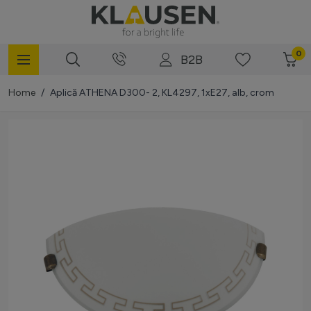
Mergi la Conținut
0
B2B
Home
/
Aplică ATHENA D300- 2, KL4297, 1xE27, alb, crom