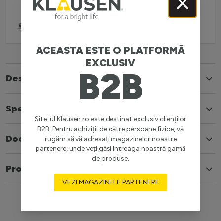
(L-V: 08:30-16:00)
Adaugă pentru comparare
ACEASTA ESTE O PLATFORMĂ
EXCLUSIV
B2B
Descriere
Specificatii
Site-ul Klausen.ro este destinat exclusiv clienților
B2B. Pentru achiziții de către persoane fizice, vă
Documente
rugăm să vă adresați magazinelor noastre
partenere, unde veți găsi întreaga noastră gamă
de produse.
Produse similare
VEZI MAGAZINELE PARTENERE