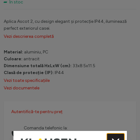
În stoc
Aplica Ascot 2, cu design elegant și protecție IP44, iluminează
perfect exteriorul casei.
Vezi descrierea completă
Material:
aluminiu, PC
Culoare:
antracit
Dimensiune totală HxLxW (cm):
33x8.5x11.5
Clasă de protecție (IP):
IP44
Vezi toate specificațiile
Vezi documentele
Autentifică-te pentru preț
Comanda telefonic la:
0738 757 210