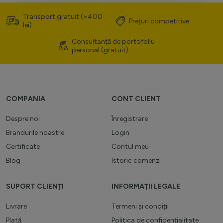
Transport gratuit (>400
Prețuri competitive
lei)
Consultanță de portofoliu
personal (gratuit)
COMPANIA
CONT CLIENT
Despre noi
Înregistrare
Brandurile noastre
Login
Certificate
Contul meu
Blog
Istoric comenzi
SUPORT CLIENȚI
INFORMAȚII LEGALE
Livrare
Termeni și condiții
Plată
Politica de confidențialitate