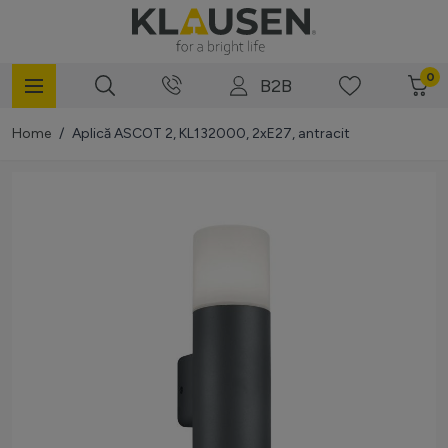
Mergi la Conținut
0
B2B
Home
/
Aplică ASCOT 2, KL132000, 2xE27, antracit