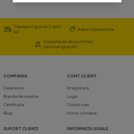
Transport gratuit (>400
Prețuri competitive
lei)
Consultanță de portofoliu
personal (gratuit)
COMPANIA
CONT CLIENT
Despre noi
Înregistrare
Brandurile noastre
Login
Certificate
Contul meu
Blog
Istoric comenzi
SUPORT CLIENȚI
INFORMAȚII LEGALE