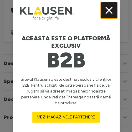
Comanda telefonic la:
0738 757 210
(L-V: 08:30-16:00)
Adaugă pentru comparare
ACEASTA ESTE O PLATFORMĂ
EXCLUSIV
B2B
Descriere
Site-ul Klausen.ro este destinat exclusiv clienților
Specificatii
B2B. Pentru achiziții de către persoane fizice, vă
rugăm să vă adresați magazinelor noastre
partenere, unde veți găsi întreaga noastră gamă
Documente
de produse.
Produse similare
VEZI MAGAZINELE PARTENERE