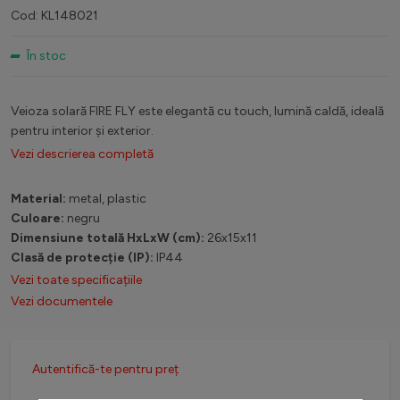
Cod: KL148021
În stoc
Veioza solară FIRE FLY este elegantă cu touch, lumină caldă, ideală
pentru interior și exterior.
Vezi descrierea completă
Material:
metal, plastic
Culoare:
negru
Dimensiune totală HxLxW (cm):
26x15x11
Clasă de protecție (IP):
IP44
Vezi toate specificațiile
Vezi documentele
Autentifică-te pentru preț