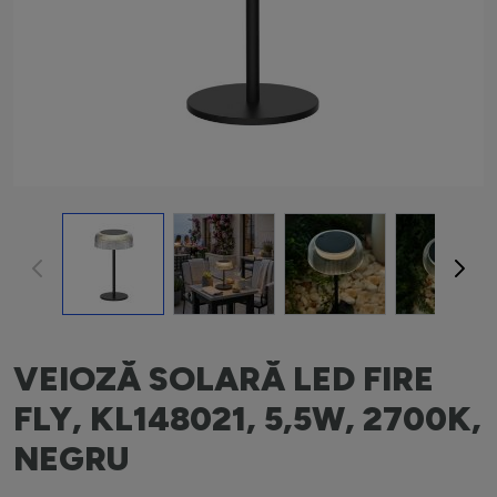
View larger image
View larger image
View larger image
View la
VEIOZĂ SOLARĂ LED FIRE
FLY, KL148021, 5,5W, 2700K,
NEGRU