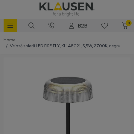
Mergi la Conținut
0
B2B
Home
/
Veioză solară LED FIRE FLY, KL148021, 5,5W, 2700K, negru