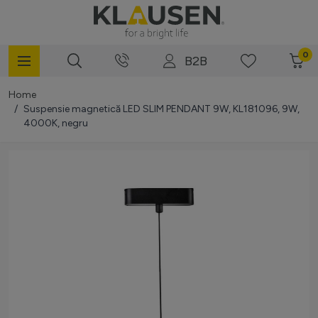
Mergi la Conținut
0
B2B
Home
/
Suspensie magnetică LED SLIM PENDANT 9W, KL181096, 9W,
4000K, negru