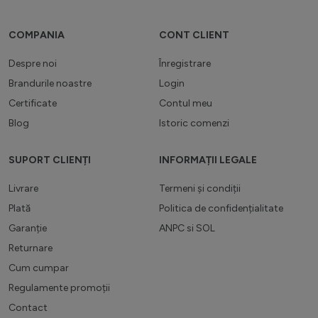
COMPANIA
CONT CLIENT
Despre noi
Înregistrare
Brandurile noastre
Login
Certificate
Contul meu
Blog
Istoric comenzi
SUPORT CLIENȚI
INFORMAȚII LEGALE
Livrare
Termeni și condiții
Plată
Politica de confidențialitate
Garanție
ANPC
si
SOL
Returnare
Cum cumpar
Regulamente promoții
Contact