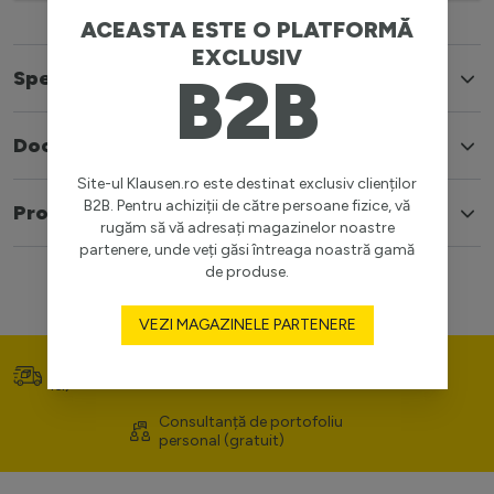
ACEASTA ESTE O PLATFORMĂ
EXCLUSIV
B2B
Specificatii
Documente
Site-ul Klausen.ro este destinat exclusiv clienților
B2B. Pentru achiziții de către persoane fizice, vă
Produse similare
rugăm să vă adresați magazinelor noastre
partenere, unde veți găsi întreaga noastră gamă
de produse.
VEZI MAGAZINELE PARTENERE
Transport gratuit (>400
Prețuri competitive
lei)
Consultanță de portofoliu
personal (gratuit)