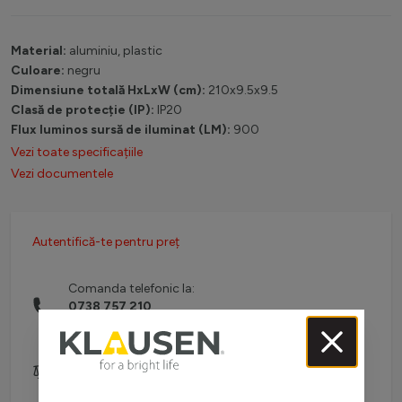
Material:
aluminiu, plastic
Culoare:
negru
Dimensiune totală HxLxW (cm):
210x9.5x9.5
Clasă de protecție (IP):
IP20
Flux luminos sursă de iluminat (LM):
900
Vezi toate specificațiile
Vezi documentele
Autentifică-te pentru preț
Comanda telefonic la:
0738 757 210
(L-V: 08:30-16:00)
Adaugă pentru comparare