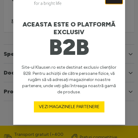
(L-V: 08:30-16:00)
Adaugă pentru comparare
ACEASTA ESTE O PLATFORMĂ
EXCLUSIV
B2B
Specificatii
Site-ul Klausen.ro este destinat exclusiv clienților
Documente
B2B. Pentru achiziții de către persoane fizice, vă
rugăm să vă adresați magazinelor noastre
partenere, unde veți găsi întreaga noastră gamă
Produse similare
de produse.
VEZI MAGAZINELE PARTENERE
Transport gratuit (>400
Prețuri competitive