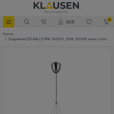
Mergi la Conținut
0
B2B
Home
/
Suspensie LED BALLS SP6, 142001, 30W, 3000K, auriu, crom