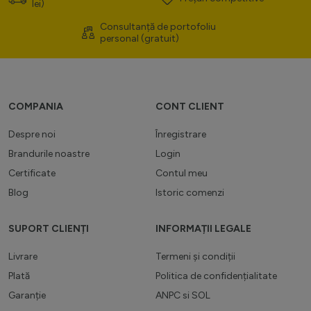
lei)
Consultanță de portofoliu
personal (gratuit)
COMPANIA
CONT CLIENT
Despre noi
Înregistrare
Brandurile noastre
Login
Certificate
Contul meu
Blog
Istoric comenzi
SUPORT CLIENȚI
INFORMAȚII LEGALE
Livrare
Termeni și condiții
Plată
Politica de confidențialitate
Garanție
ANPC
si
SOL