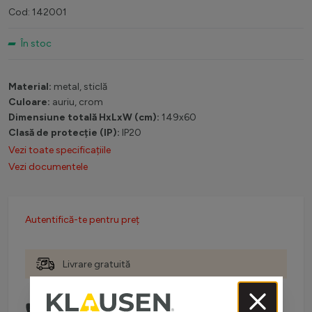
Cod: 142001
În stoc
Material:
metal, sticlă
Culoare:
auriu, crom
Dimensiune totală HxLxW (cm):
149x60
Clasă de protecție (IP):
IP20
Vezi toate specificațiile
Vezi documentele
Autentifică-te pentru preț
Livrare gratuită
Comanda telefonic la:
0738 757 210