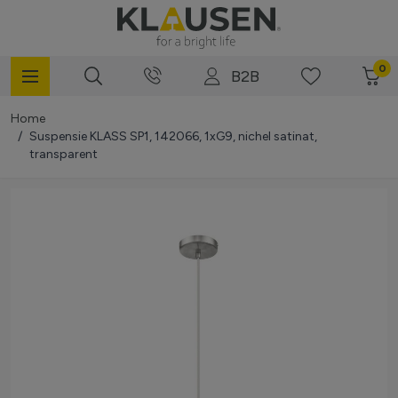
Mergi la Conținut
0
B2B
Home
/
Suspensie KLASS SP1, 142066, 1xG9, nichel satinat,
transparent