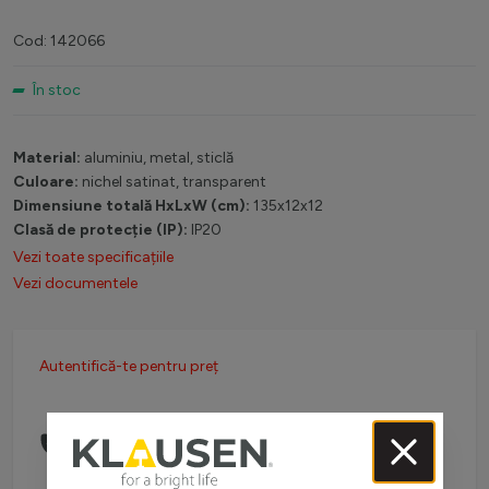
Cod: 142066
În stoc
Material:
aluminiu, metal, sticlă
Culoare:
nichel satinat, transparent
Dimensiune totală HxLxW (cm):
135x12x12
Clasă de protecție (IP):
IP20
Vezi toate specificațiile
Vezi documentele
Autentifică-te pentru preț
Comanda telefonic la:
0738 757 210
(L-V: 08:30-16:00)