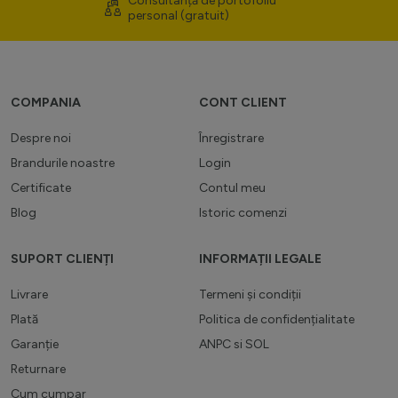
Consultanță de portofoliu
personal (gratuit)
COMPANIA
CONT CLIENT
Despre noi
Înregistrare
Brandurile noastre
Login
Certificate
Contul meu
Blog
Istoric comenzi
SUPORT CLIENȚI
INFORMAȚII LEGALE
Livrare
Termeni și condiții
Plată
Politica de confidențialitate
Garanție
ANPC
si
SOL
Returnare
Cum cumpar