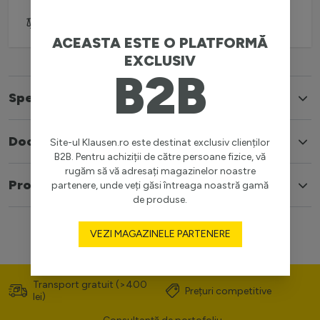
Adaugă pentru comparare
ACEASTA ESTE O PLATFORMĂ
EXCLUSIV
B2B
Specificatii
Documente
Site-ul Klausen.ro este destinat exclusiv clienților
B2B. Pentru achiziții de către persoane fizice, vă
rugăm să vă adresați magazinelor noastre
Produse similare
partenere, unde veți găsi întreaga noastră gamă
de produse.
VEZI MAGAZINELE PARTENERE
Transport gratuit (>400
Prețuri competitive
lei)