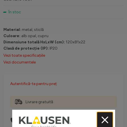
În stoc
Material:
metal, sticlă
Culoare:
alb opal, cupru
Dimensiune totală HxLxW (cm):
120x81x22
Clasă de protecție (IP):
IP20
Vezi toate specificațiile
Vezi documentele
Autentifică-te pentru preț
Livrare gratuită
Comanda telefonic la:
0738 757 210
(L-V: 08:30-16:00)