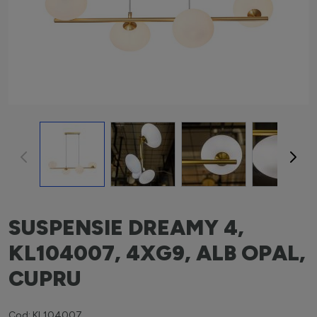
View larger image
View larger image
View larger image
View la
SUSPENSIE DREAMY 4,
KL104007, 4XG9, ALB OPAL,
CUPRU
Cod: KL104007