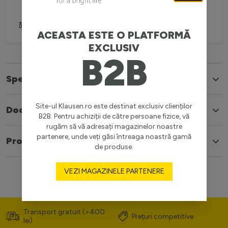
Adaugă pentru comparare
ACEASTA ESTE O PLATFORMĂ
EXCLUSIV
B2B
Specificatii
Site-ul Klausen.ro este destinat exclusiv clienților
Documente
B2B. Pentru achiziții de către persoane fizice, vă
rugăm să vă adresați magazinelor noastre
partenere, unde veți găsi întreaga noastră gamă
Produse similare
de produse.
VEZI MAGAZINELE PARTENERE
Transport gratuit (>400
Prețuri competitive
lei)