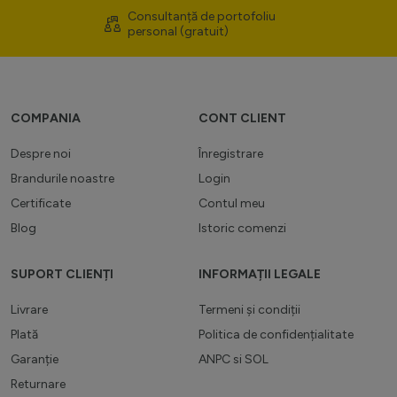
Consultanță de portofoliu
personal (gratuit)
COMPANIA
CONT CLIENT
Despre noi
Înregistrare
Brandurile noastre
Login
Certificate
Contul meu
Blog
Istoric comenzi
SUPORT CLIENȚI
INFORMAȚII LEGALE
Livrare
Termeni și condiții
Plată
Politica de confidențialitate
Garanție
ANPC
si
SOL
Returnare