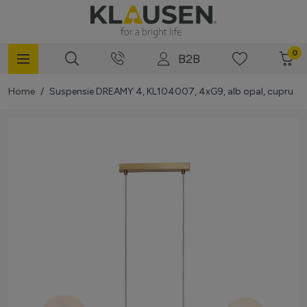
Mergi la Conținut
0
B2B
Home
/
Suspensie DREAMY 4, KL104007, 4xG9, alb opal, cupru