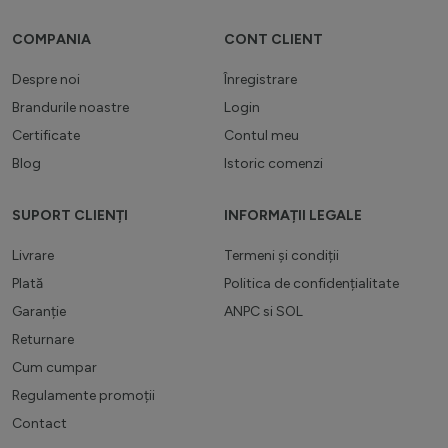
COMPANIA
CONT CLIENT
Despre noi
Înregistrare
Brandurile noastre
Login
Certificate
Contul meu
Blog
Istoric comenzi
SUPORT CLIENȚI
INFORMAȚII LEGALE
Livrare
Termeni și condiții
Plată
Politica de confidențialitate
Garanție
ANPC
si
SOL
Returnare
Cum cumpar
Regulamente promoții
Contact