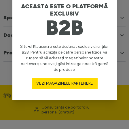
ACEASTA ESTE O PLATFORMĂ
EXCLUSIV
Specificatii
B2B
Documente
Site-ul Klausen.ro este destinat exclusiv clienților
Produse similare
B2B. Pentru achiziții de către persoane fizice, vă
rugăm să vă adresați magazinelor noastre
partenere, unde veți găsi întreaga noastră gamă
de produse.
VEZI MAGAZINELE PARTENERE
Transport gratuit (>400
Prețuri competitive
lei)
Consultanță de portofoliu
personal (gratuit)