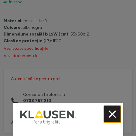
În stoc
Material:
metal, sticlă
Culoare:
alb, negru
Dimensiune totală HxLxW (cm):
55x60x12
Clasă de protecție (IP):
IP20
Vezi toate specificațiile
Vezi documentele
Autentifică-te pentru preț
Comanda telefonic la:
0738 757 210
(L-V: 08:30-16:00)
Adaugă pentru comparare