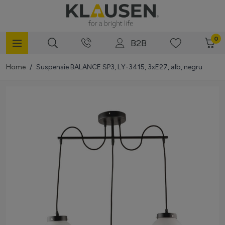
Mergi la Conținut
0
B2B
Home
/
Suspensie BALANCE SP3, LY-3415, 3xE27, alb, negru