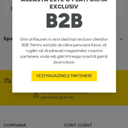
EXCLUSIV
Adaugă pentru comparare
B2B
Specificatii
Site-ul Klausen.ro este destinat exclusiv clienților
B2B. Pentru achiziții de către persoane fizice, vă
rugăm să vă adresați magazinelor noastre
partenere, unde veți găsi întreaga noastră gamă
de produse.
VEZI MAGAZINELE PARTENERE
Transport gratuit (>400
Prețuri competitive
lei)
Consultanță de portofoliu
personal (gratuit)
COMPANIA
CONT CLIENT