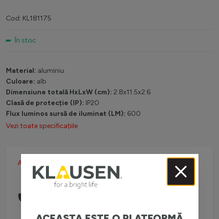
Cod: KL181175
În stoc
Material:
aluminiu
Culoare:
alb
Dimensiune totală HxLxW (cm):
2.8x11.5x2.6
Clasă de protecție (IP):
IP20
Flux luminos sursă de iluminat (LM):
600
Vezi toate specificațiile
Autentifică-te pentru preț
Comanda telefonic la:
0738 757 210
(L-V: 08:30-16:00)
ACEASTA ESTE O PLATFORMĂ