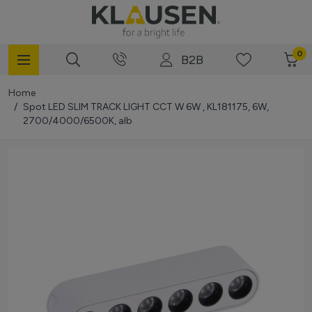
Mergi la Conținut
0
B2B
Home
/
Spot LED SLIM TRACK LIGHT CCT W 6W , KL181175, 6W,
2700/4000/6500K, alb