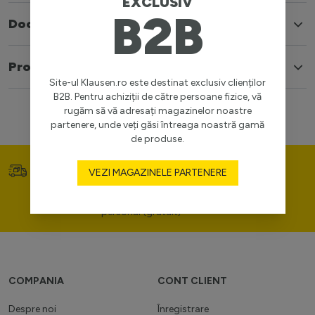
EXCLUSIV
B2B
Documente
Produse similare
Site-ul Klausen.ro este destinat exclusiv clienților
B2B. Pentru achiziții de către persoane fizice, vă
rugăm să vă adresați magazinelor noastre
partenere, unde veți găsi întreaga noastră gamă
de produse.
Transport gratuit (>400
Prețuri competitive
VEZI MAGAZINELE PARTENERE
lei)
Consultanță de portofoliu
personal (gratuit)
COMPANIA
CONT CLIENT
Despre noi
Înregistrare