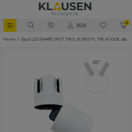
Mergi la Conținut
0
B2B
Home
/
Spot LED SHAPE SPOT 7W D, KL181071, 7W, 4000K, alb