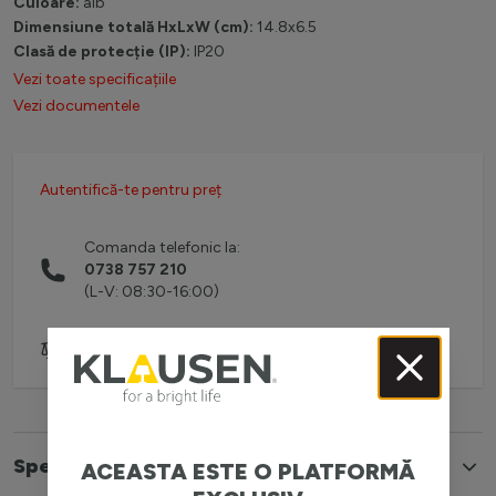
Culoare:
alb
Dimensiune totală HxLxW (cm):
14.8x6.5
Clasă de protecție (IP):
IP20
Vezi toate specificațiile
Vezi documentele
Autentifică-te pentru preț
Comanda telefonic la:
0738 757 210
(L-V: 08:30-16:00)
Adaugă pentru comparare
Specificatii
ACEASTA ESTE O PLATFORMĂ