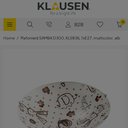
Mergi la Conținut
0
B2B
Home
/
Plafonieră SAMBA D300, KL5836, 1xE27, multicolor, alb