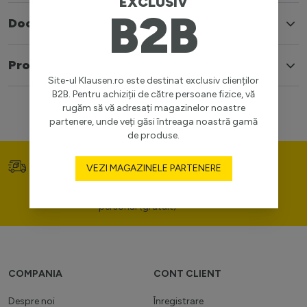
EXCLUSIV
B2B
Documente
Produse similare
Site-ul Klausen.ro este destinat exclusiv clienților
B2B. Pentru achiziții de către persoane fizice, vă
rugăm să vă adresați magazinelor noastre
partenere, unde veți găsi întreaga noastră gamă
de produse.
Transport gratuit (>400
Prețuri competitive
VEZI MAGAZINELE PARTENERE
lei)
Consultanță de portofoliu
personal (gratuit)
COMPANIA
CONT CLIENT
Despre noi
Înregistrare