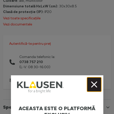
Culoare:
alb, multicolor
Dimensiune totală HxLxW (cm):
30x30x8.5
Clasă de protecție (IP):
IP20
Vezi toate specificațiile
Vezi documentele
Autentifică-te pentru preț
Comanda telefonic la:
0738 757 210
(L-V: 08:30-16:00)
Adaugă pentru comparare
Specificatii
ACEASTA ESTE O PLATFORMĂ