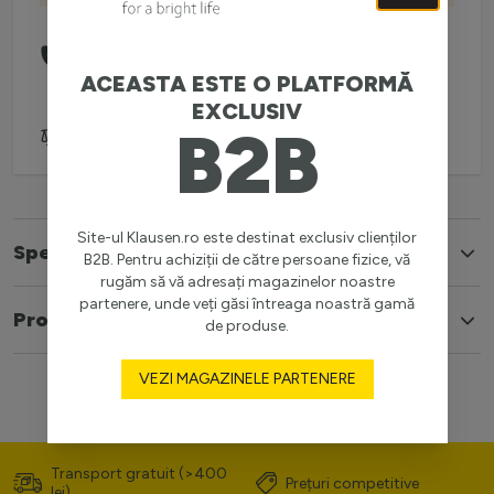
Comanda telefonic la:
0738 757 210
(L-V: 08:30-16:00)
ACEASTA ESTE O PLATFORMĂ
EXCLUSIV
B2B
Adaugă pentru comparare
Site-ul Klausen.ro este destinat exclusiv clienților
Specificatii
B2B. Pentru achiziții de către persoane fizice, vă
rugăm să vă adresați magazinelor noastre
partenere, unde veți găsi întreaga noastră gamă
Produse similare
de produse.
VEZI MAGAZINELE PARTENERE
Transport gratuit (>400
Prețuri competitive
lei)