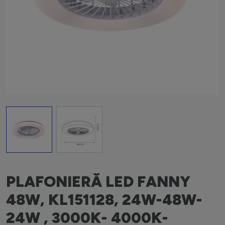
View larger image
View larger image
PLAFONIERĂ LED FANNY
48W, KL151128, 24W-48W-
24W , 3000K- 4000K-