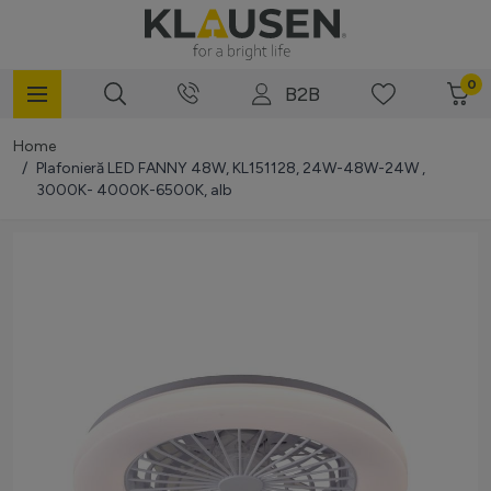
Mergi la Conținut
0
B2B
Home
/
Plafonieră LED FANNY 48W, KL151128, 24W-48W-24W ,
3000K- 4000K-6500K, alb