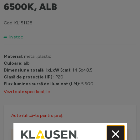
6500K, ALB
Cod: KL151128
În stoc
Material:
metal, plastic
Culoare:
alb
Dimensiune totală HxLxW (cm):
14.5x48.5
Clasă de protecție (IP):
IP20
Flux luminos sursă de iluminat (LM):
5.500
Vezi toate specificațiile
Autentifică-te pentru preț
Livrare gratuită