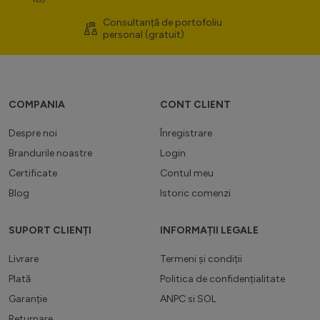
Consultanță de portofoliu
personal (gratuit)
COMPANIA
CONT CLIENT
Despre noi
Înregistrare
Brandurile noastre
Login
Certificate
Contul meu
Blog
Istoric comenzi
SUPORT CLIENȚI
INFORMAȚII LEGALE
Livrare
Termeni și condiții
Plată
Politica de confidențialitate
Garanție
ANPC
si
SOL
Returnare