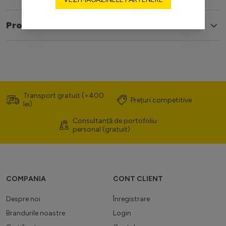
Produse similare
Transport gratuit (>400
Prețuri competitive
lei)
Consultanță de portofoliu
personal (gratuit)
COMPANIA
CONT CLIENT
Despre noi
Înregistrare
Brandurile noastre
Login