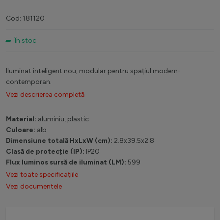
Cod: 181120
În stoc
Iluminat inteligent nou, modular pentru spațiul modern-
contemporan.
Vezi descrierea completă
Material:
aluminiu, plastic
Culoare:
alb
Dimensiune totală HxLxW (cm):
2.8x39.5x2.8
Clasă de protecție (IP):
IP20
Flux luminos sursă de iluminat (LM):
599
Vezi toate specificațiile
Vezi documentele