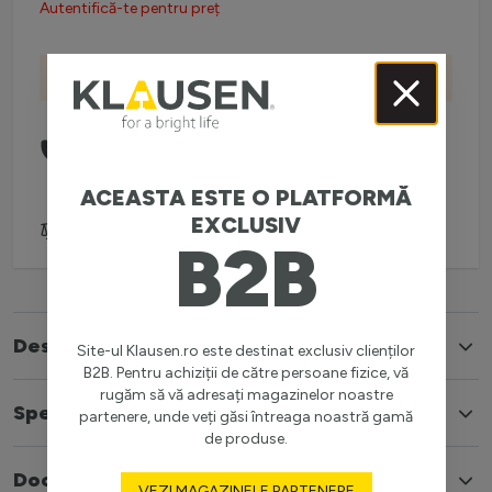
Autentifică-te pentru preț
Livrare gratuită
Comanda telefonic la:
0738 757 210
(L-V: 08:30-16:00)
ACEASTA ESTE O PLATFORMĂ
EXCLUSIV
Adaugă pentru comparare
B2B
Descriere
Site-ul Klausen.ro este destinat exclusiv clienților
B2B. Pentru achiziții de către persoane fizice, vă
rugăm să vă adresați magazinelor noastre
Specificatii
partenere, unde veți găsi întreaga noastră gamă
de produse.
Documente
VEZI MAGAZINELE PARTENERE