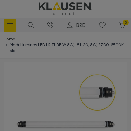
Mergi la Conținut
0
B2B
Home
/
Modul luminos LED LR TUBE W 8W, 181120, 8W, 2700-6500K,
alb