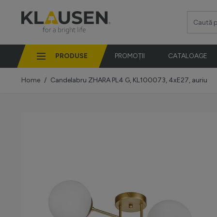
Mergi la Conținut
Caută pro
PRODUSE
PROMOȚII
CATALOAGE
Home
/
Candelabru ZHARA PL4 G, KL100073, 4xE27, auriu