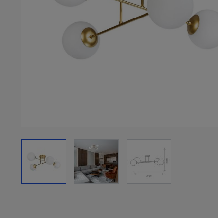
View larger image
View larger image
View larger image