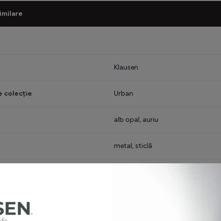
imilare
Klausen
 colecție
Urban
alb opal, auriu
metal, sticlă
minat inclusă
nu
 iluminat
E27