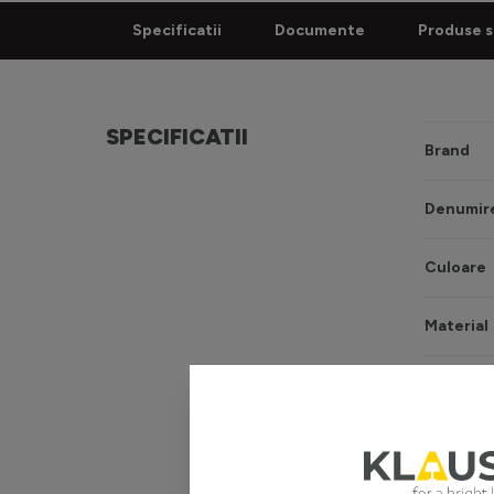
Specificatii
Documente
Produse s
SPECIFICATII
Brand
Denumire
Culoare
Material
Sursă ilu
Tip sursă