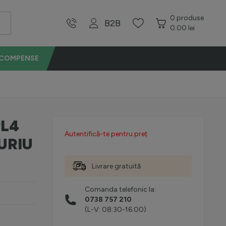
0
produse
B2B
0.00 lei
ECOMPENSE
L4
Autentifică-te pentru preț
URIU
Livrare gratuită
Comanda telefonic la:
0738 757 210
(L-V: 08:30-16:00)