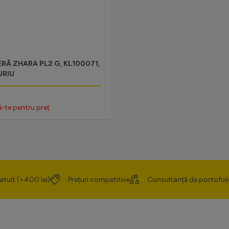
RĂ ZHARA PL2 G, KL100071,
URIU
ă-te pentru preț
atuit (>400 lei)
Prețuri competitive
Consultanță de portofoli