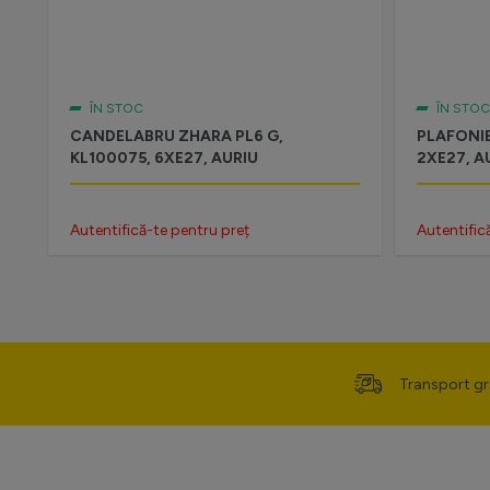
ÎN STOC
ÎN STOC
CANDELABRU ZHARA PL6 G,
PLAFONIE
KL100075, 6XE27, AURIU
2XE27, A
Autentifică-te pentru preț
Autentific
Transport gr