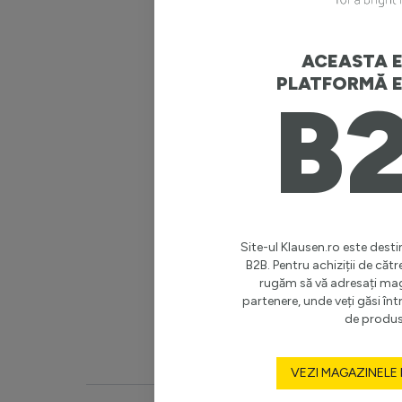
Putere m
Garanție 
ACEASTA E
PLATFORMĂ E
B
Stil
Destinaț
Clasă de 
Înălțime 
Site-ul Klausen.ro este destin
B2B. Pentru achiziții de cătr
rugăm să vă adresați ma
Lungime
partenere, unde veți găsi î
de produs
Vezi mai 
VEZI MAGAZINELE