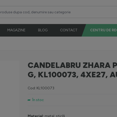
duse dupa cod, denumire sau categorie
MAGAZINE
BLOG
CONTACT
CENTRU DE R
CANDELABRU ZHARA P
G, KL100073, 4XE27, A
Cod: KL100073
În stoc
Material:
metal, sticlă