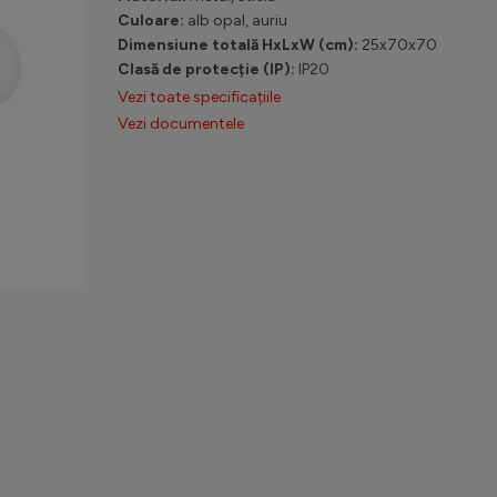
Culoare:
alb opal, auriu
Dimensiune totală HxLxW (cm):
25x70x70
Clasă de protecție (IP):
IP20
Vezi toate specificațiile
Vezi documentele