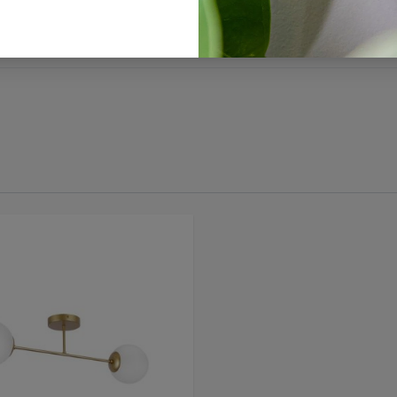
ranty & assembly instructions ZHARA KL100070 KL100071 KL100